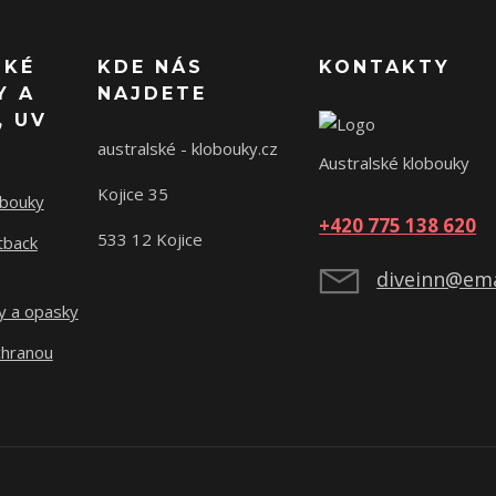
SKÉ
KDE NÁS
KONTAKTY
Y A
NAJDETE
, UV
australské - klobouky.cz
Australské klobouky
Kojice 35
obouky
+420 775 138 620
533 12 Kojice
tback
diveinn@ema
y a opasky
chranou