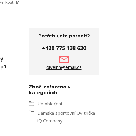
Velikost:
M
Potřebujete poradit?
+420 775 138 620
vý
při
diveinn@email.cz
Zboží zařazeno v
kategoriích
UV oblečení
Dámská sportovní UV trička
iQ Company