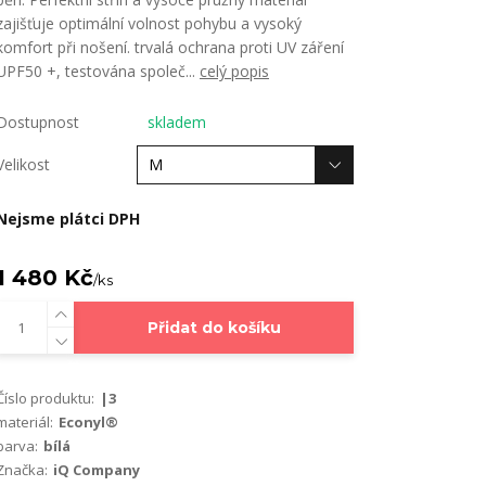
zajišťuje optimální volnost pohybu a vysoký
komfort při nošení. trvalá ochrana proti UV záření
UPF50 +, testována společ...
celý popis
Dostupnost
skladem
Velikost
Nejsme plátci DPH
1 480 Kč
/
ks
Přidat do košíku
Číslo produktu:
|3
materiál:
Econyl®
barva:
bílá
Značka:
iQ Company