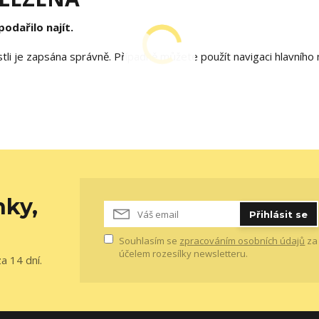
odařilo najít.
estli je zapsána správně. Případně můžete použít navigaci hlavníh
nky,
Přihlásit se
Souhlasím se
zpracováním osobních údajů
za
účelem rozesílky newsletteru.
a 14 dní.