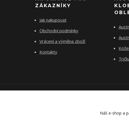
ZÁKAZNÍKY
KLO
OBL
Jak nakupovat
Austr
Obchodní podmínky
Austr
Vrácení a výměna zboží
Kože
Kontakty
Tričk
Náš e-shop a pa
Náš e-shop a pa