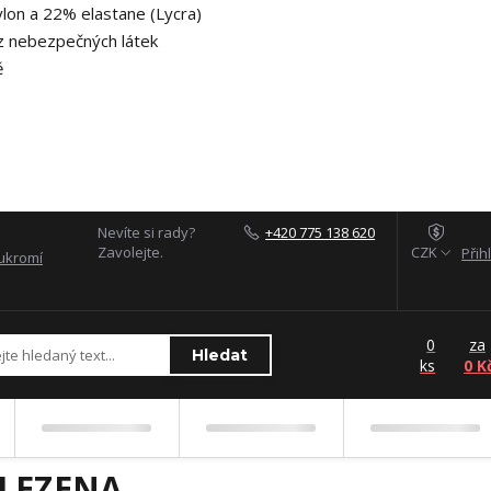
lon a 22% elastane (Lycra)
z nebezpečných látek
ě
Nevíte si rady?
+420 775 138 620
Zavolejte.
CZK
Přih
ukromí
0
za
Hledat
ks
0 K
LEZENA