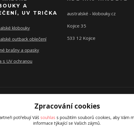
BOUKY A
EČENÍ, UV TRIČKA
australské - klobouky.cz
Kojice 35
alské klobouky
533 12 Kojice
alské outback oblečení
né brašny a opasky
a s UV ochranou
Vytvořeno na
Eshop-rychle.cz
Zpracování cookies
Zpracování cookies
rtneři potřebují Váš
rtneři potřebují Váš
souhlas
souhlas
s použitím souborů cookies, aby Vám m
s použitím souborů cookies, aby Vám m
informace týkající se Vašich zájmů.
informace týkající se Vašich zájmů.