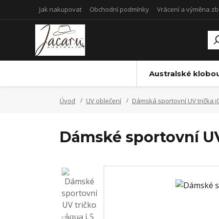
Jak nakupovat
Obchodní podmínky
Vrácení a výměna zb
Australské klobo
Úvod
UV oblečení
Dámská sportovní UV trička
Dámské sportovní UV