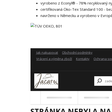
vyrobeno z Econyl® - 78% recyklovaný ny
certifikovaná Öko-Tex Standard 100 - be
navrženo v Německu a vyrobeno v Evrop
Jak nakupovat
Obchodní podmínky
Vrácení a výměna zboží
Kontakty
Ochrana so
STRÁNKA NEBYLA NA