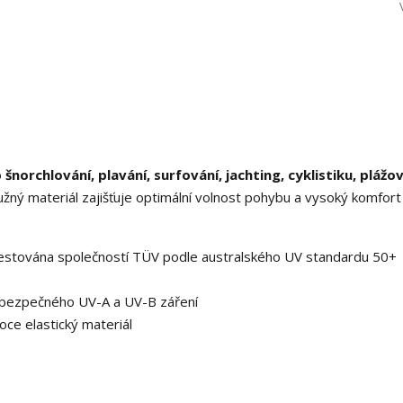
o
šnorchlování, plavání, surfování, jachting,
cyklistiku, plážo
ružný materiál zajišťuje optimální volnost pohybu a vysoký komfort 
 testována společností TÜV podle australského UV standardu 50+
ebezpečného UV-A a UV-B záření
oce elastický materiál