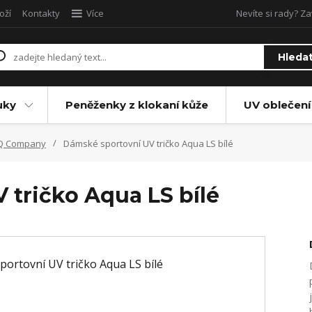
oží
Kontakty
Více
Nevíte si rady? Za
Hleda
uky
Peněženky z klokaní kůže
UV oblečení
 iQ Company
Dámské sportovní UV tričko Aqua LS bílé
 tričko Aqua LS bílé