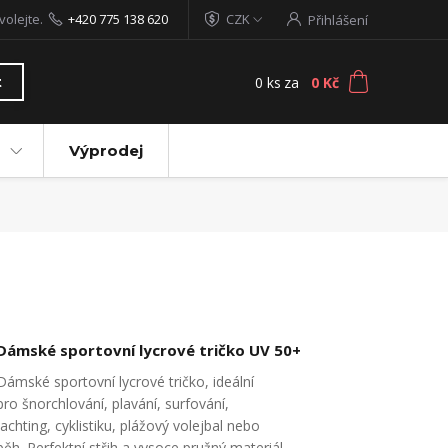
volejte.
+420 775 138 620
CZK
Přihlášení
0
ks
za
0 Kč
t
Výprodej
Dámské sportovní lycrové tričko UV 50+
Dámské sportovní lycrové tričko, ideální
pro šnorchlování, plavání, surfování,
jachting, cyklistiku, plážový volejbal nebo
běh. Perfektní střih a vysoce pružný materiál