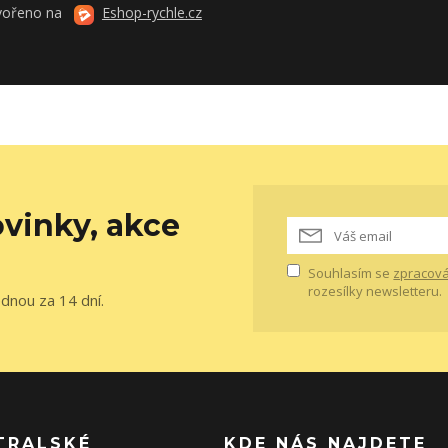
vořeno na
Eshop-rychle.cz
vinky, akce
Souhlasím se
zpracová
rozesílky newsletteru.
ednou za 14 dní.
TRALSKÉ
KDE NÁS NAJDETE