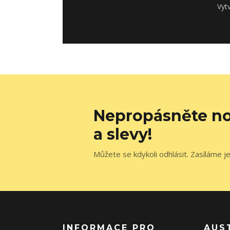
Vyt
Nepropásněte no
a slevy!
Můžete se kdykoli odhlásit. Zasíláme j
INFORMACE PRO
AUS