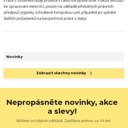
Práce s osobními údaji probíhá v rámci Evropské unie. Pokud dochází
ke zpracování mimo EU, potom na základě příslušných právních
předpisů (výjimky schválené Evropskou unií, případně po splnění
dalších požadavků na bezpečnost práce s daty).
Novinky
Zobrazit všechny novinky
Nepropásněte novinky, akce
a slevy!
Můžete se kdykoli odhlásit. Zasíláme jednou za 14 dní.