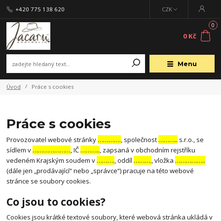
+420 775 138 620
CZK
0
0 Kč
Menu
Úvod
Práce s cookies
Práce s cookies
Provozovatel webové stránky
………….
, společnost
………..
s.r.o., se
sídlem v
…………………
, IČ
………..
, zapsaná v obchodním rejstříku
vedeném Krajským soudem v
……….
, oddíl
……….
, vložka
……………..
(dále jen „prodávající“ nebo „správce“) pracuje na této webové
stránce se soubory cookies.
Co jsou to cookies?
Cookies jsou krátké textové soubory, které webová stránka ukládá v