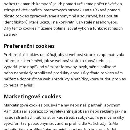
našich reklamních kampaní. Jejich pomocí určujeme počet návštěv a
zdroje návštěv našich internetových stránek. Data získaná pomocí
těchto cookies zpracováváme anonymně a souhrnně, bez použití
identifikátorů, které ukazují na konkrétní uživatelé našeho webu.
Díky těmto cookies můžeme optimalizovat výkon a funkčnost našich
stránek.
Preferenční cookies
Preferenční cookies umožňují, aby si webová stránka zapamatovala
informace, které mění, jak se webová stránka chová nebo jak
vypadá. Je to například Vámi preferovaný jazyk, měna, oblíbené
nebo naposledy prohlížené produkty apod. Díky těmto cookies Vám
můžeme doporučit na webu produkty a nabídky, které budou pro Vás
co nejzajímavější.
Marketingové cookies
Marketingové cookies používáme my nebo naši partneři, abychom
Vám dokázali zobrazit co nejrelevantnější obsah nebo reklamy jak na
našich stránkách, tak na stránkách třetích subjektů. To je možné díky
vytváření tzv. pseudonymizovaného profilu dle Vašich zájmů. Ale
nebojte, tímto profilováním zpravidla není možná bezprostřední