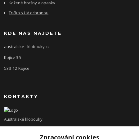
Kožené brašny a opasky
Trička s UV ochranou
KDE NÁS NAJDETE
australské - klobouky.cz
Kojice 35
533 12 Kojice
KONTAKTY
Australské klobouky
+420 775 138 620
Zpracování cookies