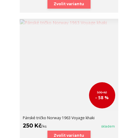
Zvolit variantu
590 Kč
- 58 %
Pánské tričko Norway 1963 Voyage khaki
250 Kč
/
ks
skladem
Zvolit variantu