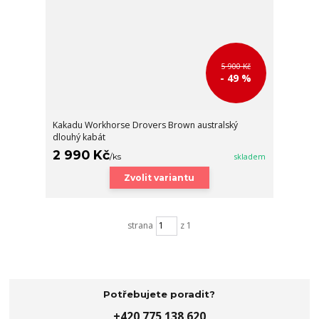
5 900 Kč
- 49 %
Kakadu Workhorse Drovers Brown australský
dlouhý kabát
2 990 Kč
/
ks
skladem
Zvolit variantu
strana
z 1
Potřebujete poradit?
+420 775 138 620