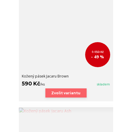
1 150 Kč
- 49 %
Kožený pásek Jacaru Brown
590 Kč
/
ks
skladem
Zvolit variantu