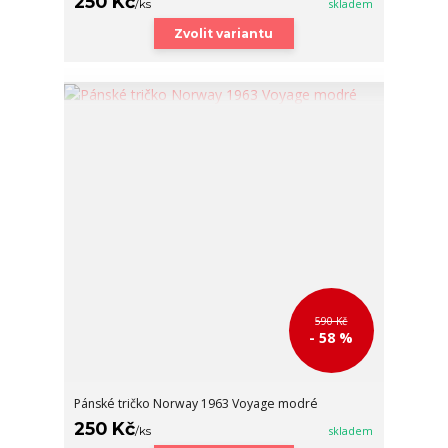
250 Kč
/
ks
skladem
Zvolit variantu
590 Kč
- 58 %
Pánské tričko Norway 1963 Voyage modré
250 Kč
/
ks
skladem