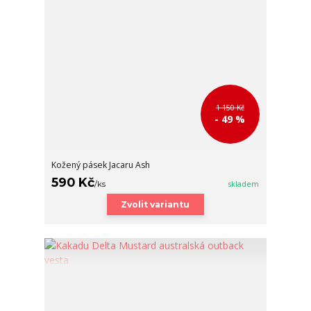
1 150 Kč
- 49 %
Kožený pásek Jacaru Ash
590 Kč
/
ks
skladem
Zvolit variantu