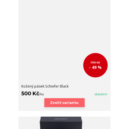
990 Kč
- 49 %
Kožený pásek Schiefer Black
500 Kč
/
ks
skladem
Zvolit variantu