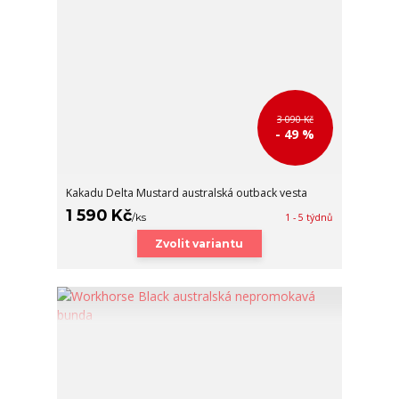
3 090 Kč
- 49 %
Kakadu Delta Mustard australská outback vesta
1 590 Kč
/
ks
1 - 5 týdnů
Zvolit variantu