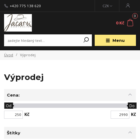
+420 775 138 620
CZK
0
0 Kč
Menu
Úvod
Výprodej
Výprodej
Cena:
Od
Do
Kč
Kč
Štítky