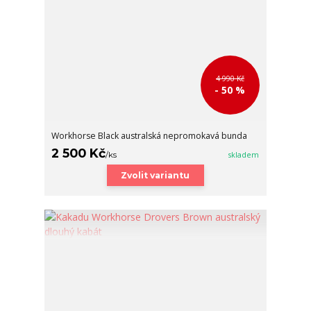
4 990 Kč
- 50 %
Workhorse Black australská nepromokavá bunda
2 500 Kč
/
ks
skladem
Zvolit variantu