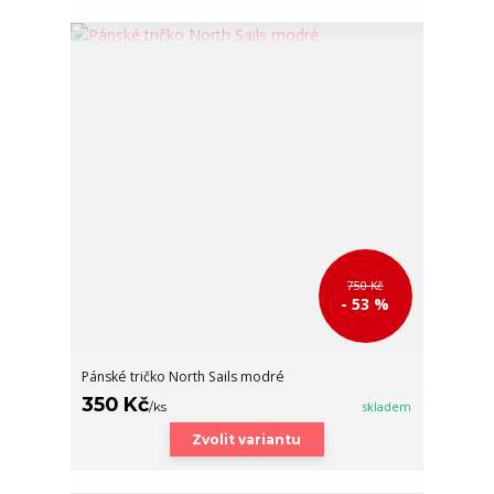
750 Kč
- 53 %
Pánské tričko North Sails modré
350 Kč
/
ks
skladem
Zvolit variantu