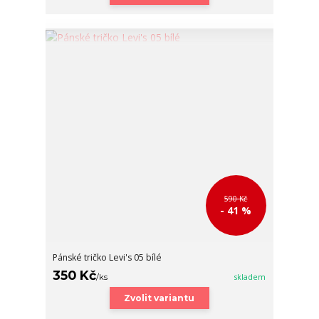
590 Kč
- 41 %
Pánské tričko Levi's 05 bílé
350 Kč
/
ks
skladem
Zvolit variantu