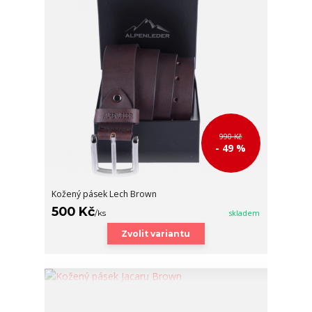
990 Kč
- 49 %
Kožený pásek Lech Brown
500 Kč
/
ks
skladem
Zvolit variantu