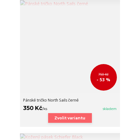
750 Kč
- 53 %
Pánské tričko North Sails černé
350 Kč
/
ks
skladem
Zvolit variantu