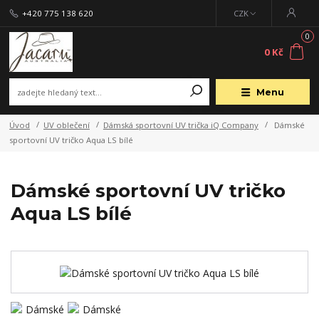
+420 775 138 620
CZK
0
0 Kč
Menu
Úvod
UV oblečení
Dámská sportovní UV trička iQ Company
Dámské
sportovní UV tričko Aqua LS bílé
Dámské sportovní UV tričko
Aqua LS bílé