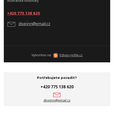
Australské klobouky
+420 775 138 620
diveinn@email.cz
Vytvořeno na
Eshop-rychle.cz
Potřebujete poradit?
+420 775 138 620
diveinn@email.cz