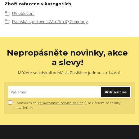
Zboží zařazeno v kategoriích
UV oblečení
Dámská sportovní UV trička iQ Company
Nepropásněte novinky, akce
a slevy!
Můžete se kdykoli odhlásit. Zasíláme jednou za 14 dní.
Přihlásit se
Souhlasím se
zpracováním osobních údajů
za účelem rozesílky
newsletteru.