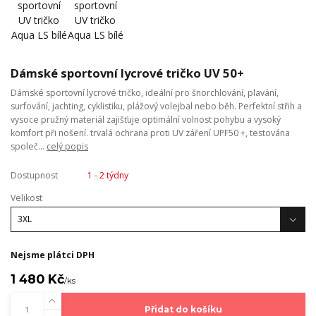
Dámské sportovní lycrové tričko UV 50+
Dámské sportovní lycrové tričko, ideální pro šnorchlování, plavání,
surfování, jachting, cyklistiku, plážový volejbal nebo běh. Perfektní střih a
vysoce pružný materiál zajišťuje optimální volnost pohybu a vysoký
komfort při nošení. trvalá ochrana proti UV záření UPF50 +, testována
společ...
celý popis
Dostupnost
1 - 2 týdny
Velikost
Nejsme plátci DPH
1 480 Kč
/
ks
Přidat do košíku