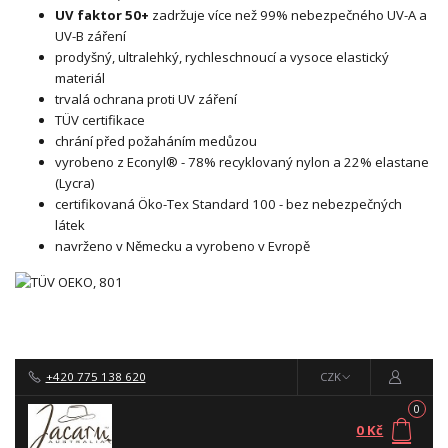
UV faktor 50+
zadržuje více než 99% nebezpečného UV-A a
UV-B záření
prodyšný, ultralehký, rychleschnoucí a vysoce elastický
materiál
trvalá ochrana proti UV záření
TÜV certifikace
chrání před požaháním medůzou
vyrobeno z Econyl® - 78% recyklovaný nylon a 22% elastane
(Lycra)
certifikovaná Öko-Tex Standard 100 - bez nebezpečných
látek
navrženo v Německu a vyrobeno v Evropě
+420 775 138 620
CZK
0
0 Kč