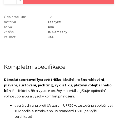
Číslo produktu:
|7
materiál:
Econyl®
barva:
bílá
Značka:
iQ Company
Velikost:
3XL
Kompletní specifikace
Dámské sportovní lycrové tričko
, ideální pro
šnorchlování,
plavání, surfování, jachting,
cyklistiku, plážový volejbal nebo
běh
. Perfektní střih a vysoce pružný materiál zajišťuje optimální
volnost pohybu a vysoký komfort při nošení.
trvalá ochrana proti UV záření UPF50 +, testována společností
TÜV podle australského UV standardu 50+ (nejvyšší
certifikace)