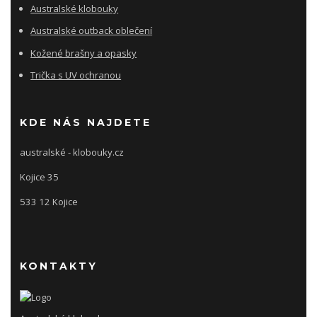
Australské klobouky
Australské outback oblečení
Kožené brašny a opasky
Trička s UV ochranou
KDE NÁS NAJDETE
australské - klobouky.cz
Kojice 35
533 12 Kojice
KONTAKTY