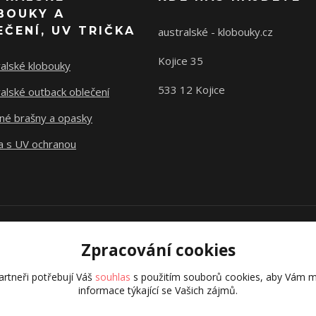
BOUKY A
EČENÍ, UV TRIČKA
australské - klobouky.cz
Kojice 35
alské klobouky
533 12 Kojice
alské outback oblečení
né brašny a opasky
a s UV ochranou
Vytvořeno na
Eshop-rychle.cz
Zpracování cookies
Zpracování cookies
rtneři potřebují Váš
rtneři potřebují Váš
souhlas
souhlas
s použitím souborů cookies, aby Vám m
s použitím souborů cookies, aby Vám m
informace týkající se Vašich zájmů.
informace týkající se Vašich zájmů.