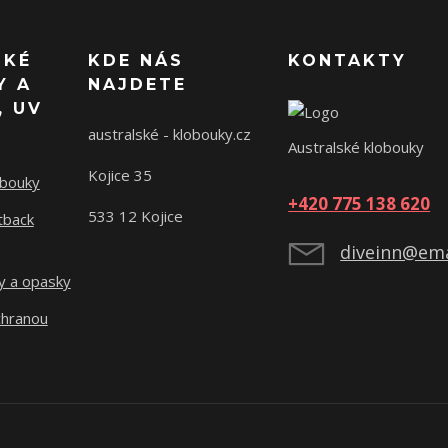
SKÉ
KDE NÁS
KONTAKTY
Y A
NAJDETE
, UV
australské - klobouky.cz
Australské klobouky
Kojice 35
obouky
+420 775 138 620
533 12 Kojice
tback
diveinn@ema
y a opasky
chranou