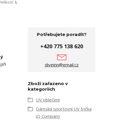
Velikost:
L
Potřebujete poradit?
+420 775 138 620
vý
při
diveinn@email.cz
Zboží zařazeno v
kategoriích
UV oblečení
Dámská sportovní UV trička
iQ Company