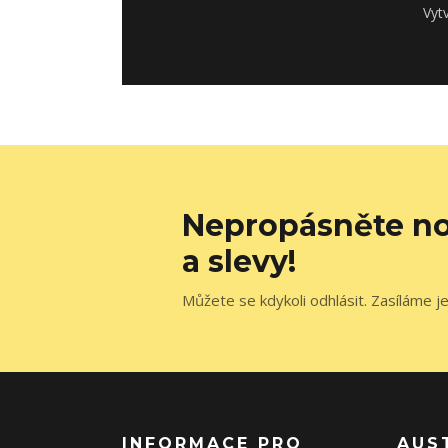
Vyt
Nepropásněte no
a slevy!
Můžete se kdykoli odhlásit. Zasíláme j
INFORMACE PRO
AUS