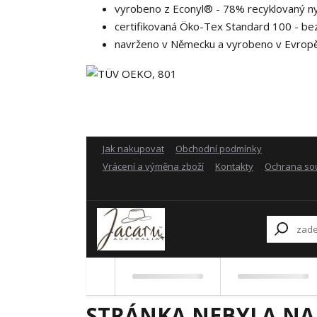
vyrobeno z Econyl® - 78% recyklovaný ny
certifikovaná Öko-Tex Standard 100 - be
navrženo v Německu a vyrobeno v Evrop
Jak nakupovat
Obchodní podmínky
Vrácení a výměna zboží
Kontakty
Ochrana so
STRÁNKA NEBYLA NA