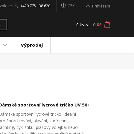
volejte.
+420 775 138 620
CZK
Přihlášení
0
ks
za
0 Kč
t
Výprodej
Dámské sportovní lycrové tričko UV 50+
Dámské sportovní lycrové tričko, ideální
pro šnorchlování, plavání, surfování,
jachting, cyklistiku, plážový volejbal nebo
běh. Perfektní střih a vysoce pružný materiál