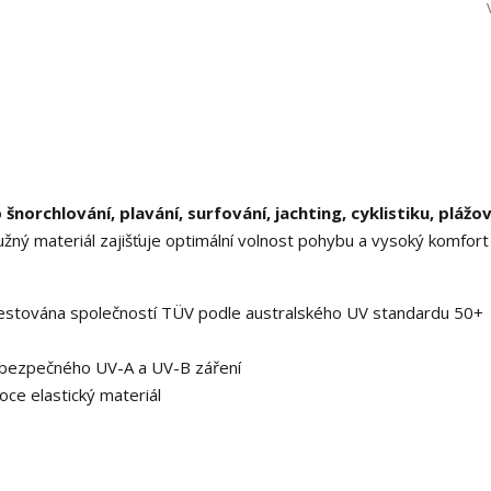
o
šnorchlování, plavání, surfování, jachting,
cyklistiku, plážo
ružný materiál zajišťuje optimální volnost pohybu a vysoký komfort 
 testována společností TÜV podle australského UV standardu 50+
ebezpečného UV-A a UV-B záření
oce elastický materiál