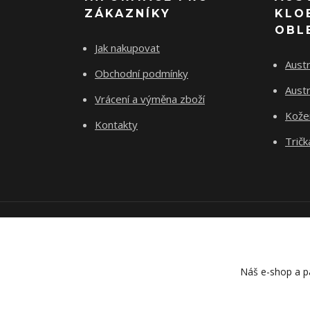
ZÁKAZNÍKY
KLO
OBL
Jak nakupovat
Austr
Obchodní podmínky
Austr
Vrácení a výměna zboží
Kože
Kontakty
Tričk
Náš e-shop a pa
Náš e-shop a pa