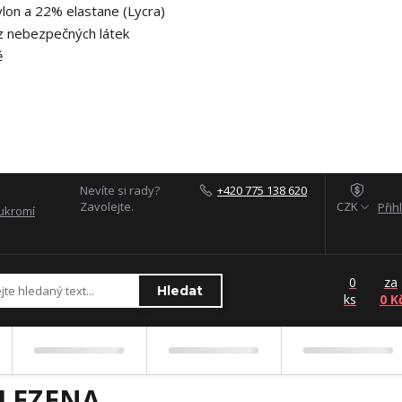
lon a 22% elastane (Lycra)
z nebezpečných látek
ě
Nevíte si rady?
+420 775 138 620
Zavolejte.
CZK
Přih
ukromí
0
za
Hledat
ks
0 K
LEZENA