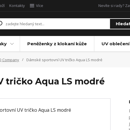
oží
Kontakty
Více
Nevíte si rady? Za
Hleda
uky
Peněženky z klokaní kůže
UV oblečení
 iQ Company
Dámské sportovní UV tričko Aqua LS modré
V tričko Aqua LS modré