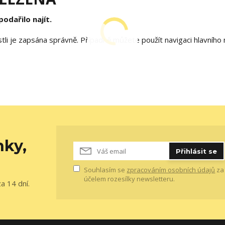
odařilo najít.
estli je zapsána správně. Případně můžete použít navigaci hlavníh
nky,
Přihlásit se
Souhlasím se
zpracováním osobních údajů
za
účelem rozesílky newsletteru.
a 14 dní.