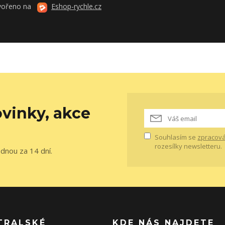
vořeno na
Eshop-rychle.cz
vinky, akce
Souhlasím se
zpracová
rozesílky newsletteru.
ednou za 14 dní.
TRALSKÉ
KDE NÁS NAJDETE