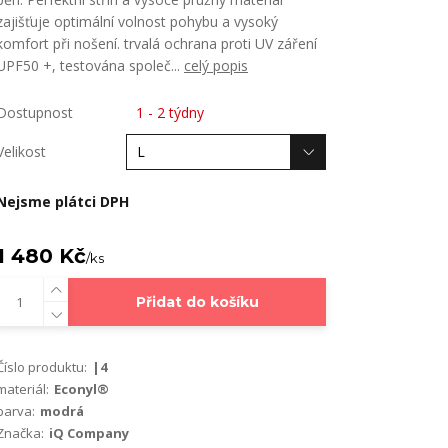
zajišťuje optimální volnost pohybu a vysoký
komfort při nošení. trvalá ochrana proti UV záření
UPF50 +, testována společ...
celý popis
Dostupnost
1 - 2 týdny
Velikost
Nejsme plátci DPH
1 480 Kč
/
ks
Přidat do košíku
Číslo produktu:
|4
materiál:
Econyl®
barva:
modrá
Značka:
iQ Company