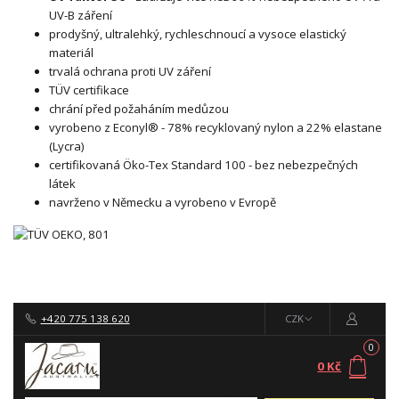
UV-B záření
prodyšný, ultralehký, rychleschnoucí a vysoce elastický
materiál
trvalá ochrana proti UV záření
TÜV certifikace
chrání před požaháním medůzou
vyrobeno z Econyl® - 78% recyklovaný nylon a 22% elastane
(Lycra)
certifikovaná Öko-Tex Standard 100 - bez nebezpečných
látek
navrženo v Německu a vyrobeno v Evropě
+420 775 138 620
CZK
0
0 Kč