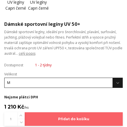
Dámské sportovní legíny UV 50+
Dámské sportovní legíny, ideální pro šnorchlování, plavání, surfování,
jachting, plážový volejbal nebo fitnes. Perfektní střih a vysoce pružný
materiál zajišťuje optimální volnost pohybu a vysoký komfort při nošení.
trvalá ochrana proti UV záření UPF50 +, testována společností TÜV podle
austral...
celý popis
Dostupnost
1 - 2 týdny
Velikost
Nejsme plátci DPH
1 210 Kč
/
ks
Přidat do košíku