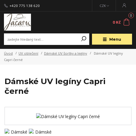
+420 775 138 620
CZK
0
0 Kč
Menu
Úvod
UV oblečení
Dámské UV šortky a legíny
Dámské UV legíny
Capri černé
Dámské UV legíny Capri
černé