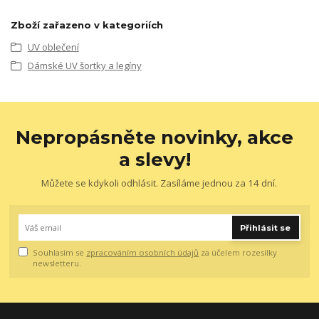
Zboží zařazeno v kategoriích
UV oblečení
Dámské UV šortky a legíny
Nepropásněte novinky, akce
a slevy!
Můžete se kdykoli odhlásit. Zasíláme jednou za 14 dní.
Přihlásit se
Souhlasím se
zpracováním osobních údajů
za účelem rozesílky
newsletteru.