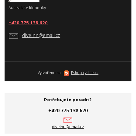
Australské klobouky
+420 775 138 620
diveinn@email.cz
Vytvořeno na
Eshop-rychle.cz
Potřebujete poradit?
+420 775 138 620
diveinn@email.cz