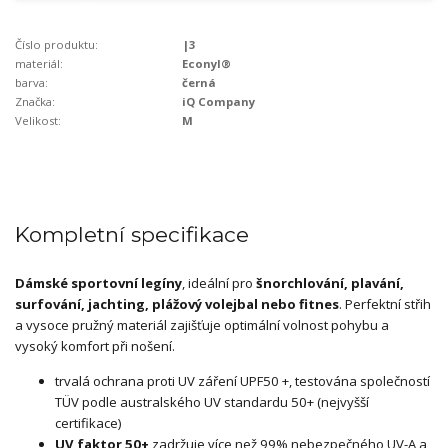
Číslo produktu:
|3
materiál:
Econyl®
barva:
černá
Značka:
iQ Company
Velikost:
M
Kompletní specifikace
Dámské sportovní legíny
, ideální pro
šnorchlování, plavání,
surfování, jachting,
plážový volejbal nebo fitnes
. Perfektní střih
a vysoce pružný materiál zajišťuje optimální volnost pohybu a
vysoký komfort při nošení.
trvalá ochrana proti UV záření UPF50 +, testována společností
TÜV podle australského UV standardu 50+ (nejvyšší
certifikace)
UV faktor 50+
zadržuje více než 99% nebezpečného UV-A a