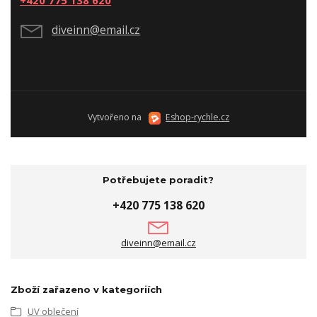
+420 775 138 620
diveinn@email.cz
Vytvořeno na
Eshop-rychle.cz
Potřebujete poradit?
+420 775 138 620
diveinn@email.cz
Zboží zařazeno v kategoriích
UV oblečení