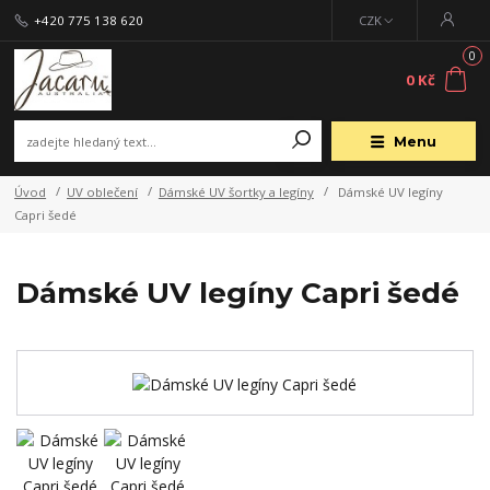
+420 775 138 620
CZK
0
0 Kč
Menu
Úvod
UV oblečení
Dámské UV šortky a legíny
Dámské UV legíny
Capri šedé
Dámské UV legíny Capri šedé