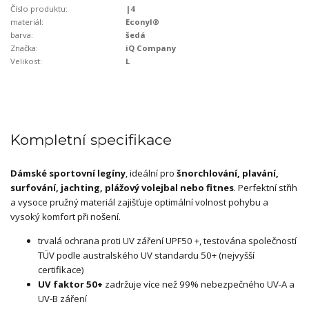
Číslo produktu:
|4
materiál:
Econyl®
barva:
šedá
Značka:
iQ Company
Velikost:
L
Kompletní specifikace
Dámské sportovní legíny
, ideální pro
šnorchlování, plavání,
surfování, jachting,
plážový volejbal nebo fitnes
. Perfektní střih
a vysoce pružný materiál zajišťuje optimální volnost pohybu a
vysoký komfort při nošení.
trvalá ochrana proti UV záření UPF50 +, testována společností
TÜV podle australského UV standardu 50+ (nejvyšší
certifikace)
UV faktor 50+
zadržuje více než 99% nebezpečného UV-A a
UV-B záření