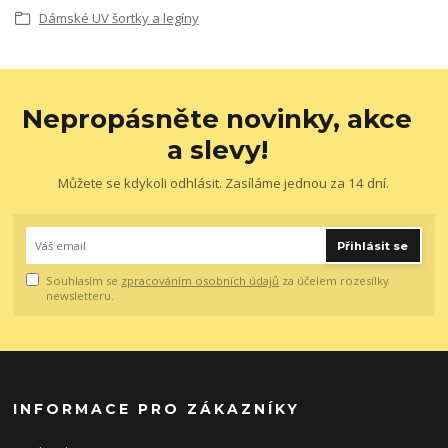
Dámské UV šortky a legíny
Nepropásněte novinky, akce
a slevy!
Můžete se kdykoli odhlásit. Zasíláme jednou za 14 dní.
Přihlásit se
Souhlasím se
zpracováním osobních údajů
za účelem rozesílky
newsletteru.
INFORMACE PRO ZÁKAZNÍKY