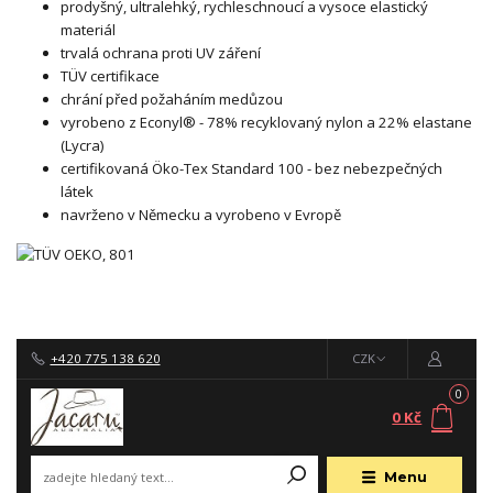
prodyšný, ultralehký, rychleschnoucí a vysoce elastický
materiál
trvalá ochrana proti UV záření
TÜV certifikace
chrání před požaháním medůzou
vyrobeno z Econyl® - 78% recyklovaný nylon a 22% elastane
(Lycra)
certifikovaná Öko-Tex Standard 100 - bez nebezpečných
látek
navrženo v Německu a vyrobeno v Evropě
+420 775 138 620
CZK
0
0 Kč
Menu