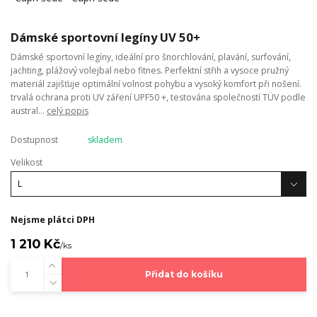
Dámské sportovní legíny UV 50+
Dámské sportovní legíny, ideální pro šnorchlování, plavání, surfování,
jachting, plážový volejbal nebo fitnes. Perfektní střih a vysoce pružný
materiál zajišťuje optimální volnost pohybu a vysoký komfort při nošení.
trvalá ochrana proti UV záření UPF50 +, testována společností TÜV podle
austral...
celý popis
Dostupnost
skladem
Velikost
Nejsme plátci DPH
1 210 Kč
/
ks
Přidat do košíku