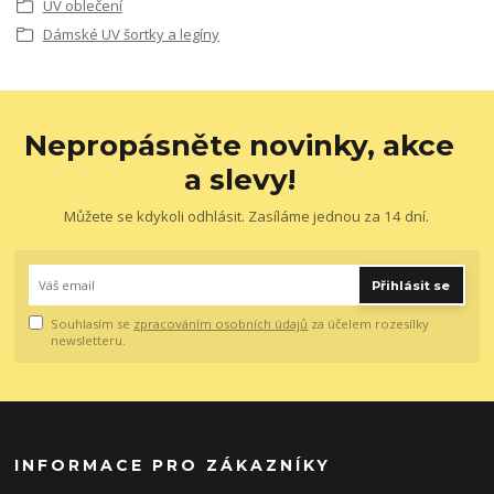
UV oblečení
Dámské UV šortky a legíny
Nepropásněte novinky, akce
a slevy!
Můžete se kdykoli odhlásit. Zasíláme jednou za 14 dní.
Přihlásit se
Souhlasím se
zpracováním osobních údajů
za účelem rozesílky
newsletteru.
INFORMACE PRO ZÁKAZNÍKY