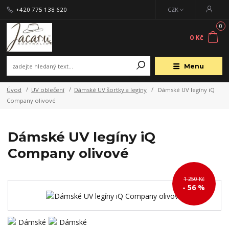
+420 775 138 620
CZK
0
0 Kč
Menu
Úvod
UV oblečení
Dámské UV šortky a legíny
Dámské UV legíny iQ
Company olivové
Dámské UV legíny iQ
Company olivové
1 250 Kč
- 56 %