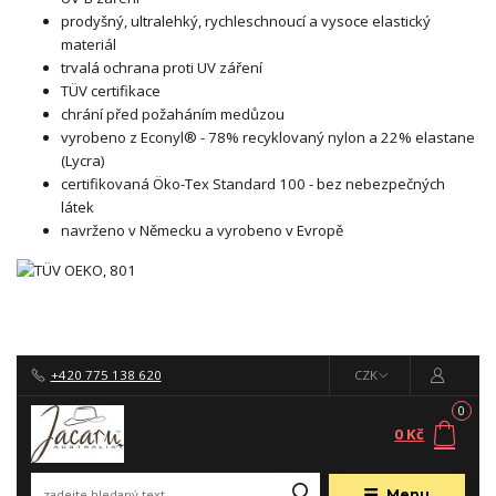
prodyšný, ultralehký, rychleschnoucí a vysoce elastický
materiál
trvalá ochrana proti UV záření
TÜV certifikace
chrání před požaháním medůzou
vyrobeno z Econyl® - 78% recyklovaný nylon a 22% elastane
(Lycra)
certifikovaná Öko-Tex Standard 100 - bez nebezpečných
látek
navrženo v Německu a vyrobeno v Evropě
+420 775 138 620
CZK
0
0 Kč
Menu