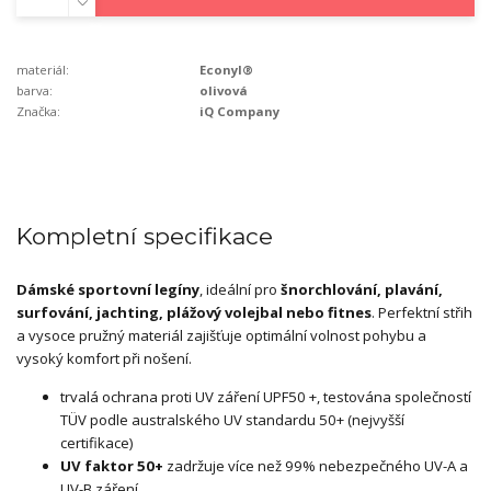
materiál:
Econyl®
barva:
olivová
Značka:
iQ Company
Kompletní specifikace
Dámské sportovní legíny
, ideální pro
šnorchlování, plavání,
surfování, jachting,
plážový volejbal nebo fitnes
. Perfektní střih
a vysoce pružný materiál zajišťuje optimální volnost pohybu a
vysoký komfort při nošení.
trvalá ochrana proti UV záření UPF50 +, testována společností
TÜV podle australského UV standardu 50+ (nejvyšší
certifikace)
UV faktor 50+
zadržuje více než 99% nebezpečného UV-A a
UV-B záření