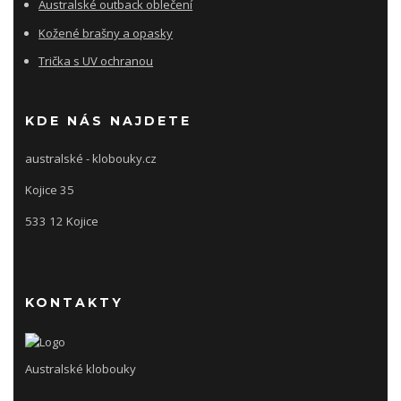
Australské outback oblečení
Kožené brašny a opasky
Trička s UV ochranou
KDE NÁS NAJDETE
australské - klobouky.cz
Kojice 35
533 12 Kojice
KONTAKTY
Australské klobouky