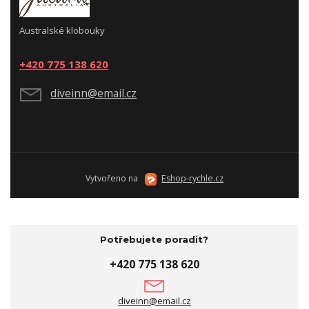
Australské klobouky
+420 775 138 620
diveinn@email.cz
Vytvořeno na
Eshop-rychle.cz
Potřebujete poradit?
+420 775 138 620
diveinn@email.cz