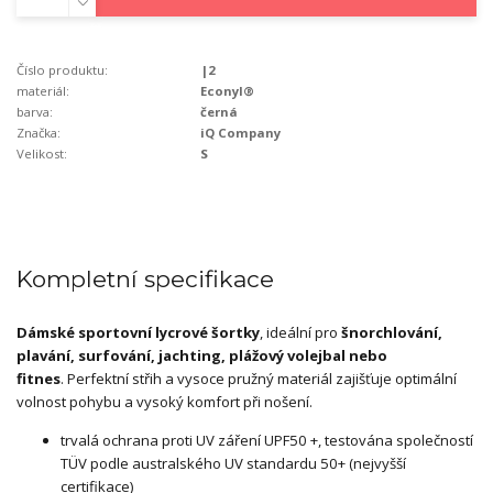
Číslo produktu:
|2
materiál:
Econyl®
barva:
černá
Značka:
iQ Company
Velikost:
S
Kompletní specifikace
Dámské sportovní lycrové šortky
, ideální pro
šnorchlování,
plavání, surfování, jachting,
plážový volejbal nebo
fitnes
. Perfektní střih a vysoce pružný materiál zajišťuje optimální
volnost pohybu a vysoký komfort při nošení.
trvalá ochrana proti UV záření UPF50 +, testována společností
TÜV podle australského UV standardu 50+ (nejvyšší
certifikace)