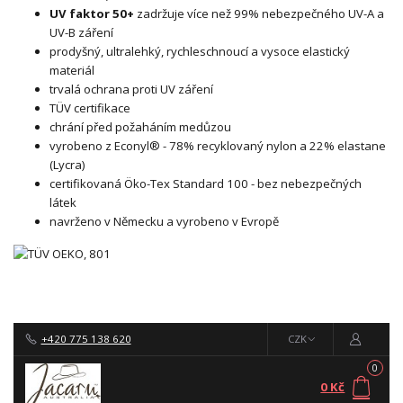
UV faktor 50+
zadržuje více než 99% nebezpečného UV-A a
UV-B záření
prodyšný, ultralehký, rychleschnoucí a vysoce elastický
materiál
trvalá ochrana proti UV záření
TÜV certifikace
chrání před požaháním medůzou
vyrobeno z Econyl® - 78% recyklovaný nylon a 22% elastane
(Lycra)
certifikovaná Öko-Tex Standard 100 - bez nebezpečných
látek
navrženo v Německu a vyrobeno v Evropě
+420 775 138 620
CZK
0
0 Kč