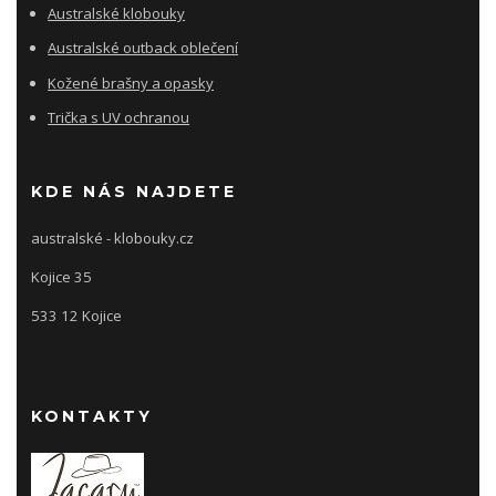
Australské klobouky
Australské outback oblečení
Kožené brašny a opasky
Trička s UV ochranou
KDE NÁS NAJDETE
australské - klobouky.cz
Kojice 35
533 12 Kojice
KONTAKTY