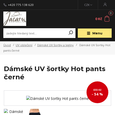
+420 775 138 620
CZK
0
0 Kč
Menu
Úvod
UV oblečení
Dámské UV šortky a legíny
Dámské UV šortky Hot
pants černé
Dámské UV šortky Hot pants
černé
690 Kč
- 54 %