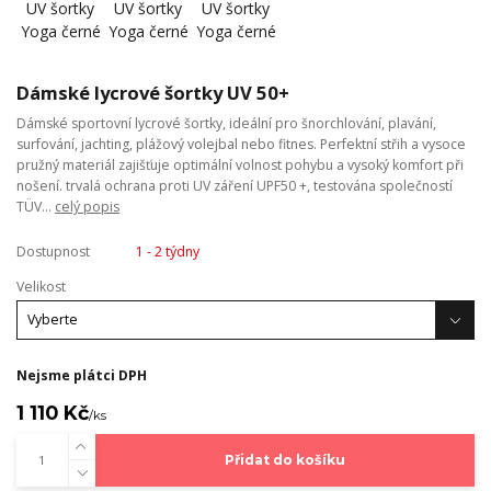
Dámské lycrové šortky UV 50+
Dámské sportovní lycrové šortky, ideální pro šnorchlování, plavání,
surfování, jachting, plážový volejbal nebo fitnes. Perfektní střih a vysoce
pružný materiál zajišťuje optimální volnost pohybu a vysoký komfort při
nošení. trvalá ochrana proti UV záření UPF50 +, testována společností
TÜV...
celý popis
Dostupnost
1 - 2 týdny
Velikost
Nejsme plátci DPH
1 110 Kč
/
ks
Přidat do košíku