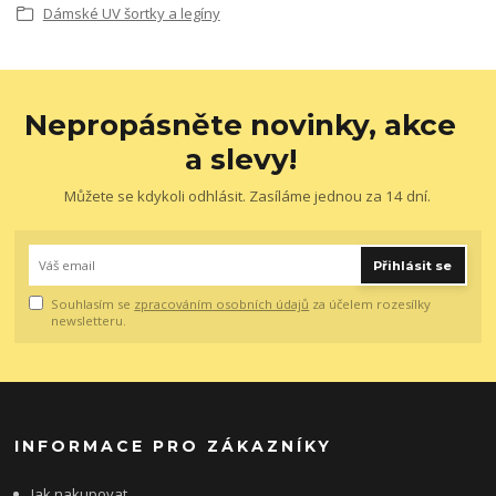
Dámské UV šortky a legíny
Nepropásněte novinky, akce
a slevy!
Můžete se kdykoli odhlásit. Zasíláme jednou za 14 dní.
Přihlásit se
Souhlasím se
zpracováním osobních údajů
za účelem rozesílky
newsletteru.
INFORMACE PRO ZÁKAZNÍKY
Jak nakupovat