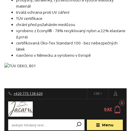
prodyšný, ultralehký, rychleschnoucí a vysoce elastický
materiál
trvalá ochrana proti UV záření
TÜV certifikace
chrání před požaháním medůzou
vyrobeno z Econyl® - 78% recyklovaný nylon a 22% elastane
(Lycra)
certifikovaná Öko-Tex Standard 100 - bez nebezpečných
látek
navrženo v Německu a vyrobeno v Evropě
+420 775 138 620
CZK
0
0 Kč
Menu