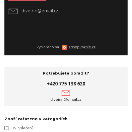
diveinn@email.cz
Vytvořeno na
Eshop-rychle.cz
Potřebujete poradit?
+420 775 138 620
diveinn@email.cz
Zboží zařazeno v kategoriích
UV oblečení