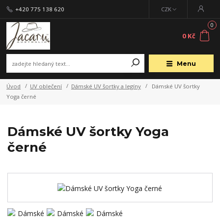
+420 775 138 620
CZK
0
0 Kč
Menu
Úvod
UV oblečení
Dámské UV šortky a legíny
Dámské UV šortky
Yoga černé
Dámské UV šortky Yoga
černé