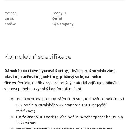
materiál:
Econyl®
barva:
černá
Značka:
iQ Company
Kompletní specifikace
Dámské sportovní lycrové šortky
, ideální pro
šnorchlování,
plavání, surfování, jachting,
plážový volejbal nebo
fitnes
. Perfektní střih a vysoce pružný materiál zajišťuje optimální
volnost pohybu a vysoký komfort při nošení.
trvalá ochrana proti UV záření UPF50 +, testována společností
TÜV podle australského UV standardu 50+ (nejvyšší
certifikace)
UV faktor 50+
zadržuje více než 99% nebezpečného UV-A a
UV-B záření