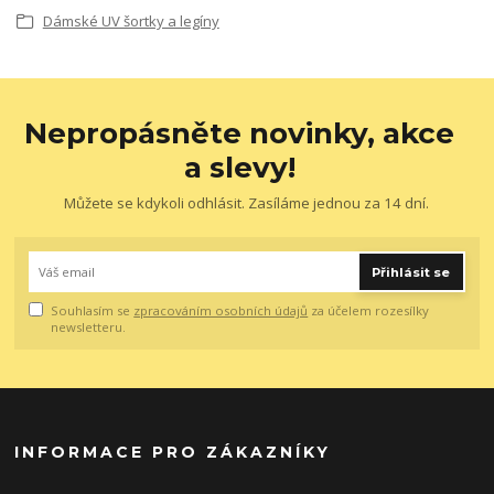
Dámské UV šortky a legíny
Nepropásněte novinky, akce
a slevy!
Můžete se kdykoli odhlásit. Zasíláme jednou za 14 dní.
Přihlásit se
Souhlasím se
zpracováním osobních údajů
za účelem rozesílky
newsletteru.
INFORMACE PRO ZÁKAZNÍKY