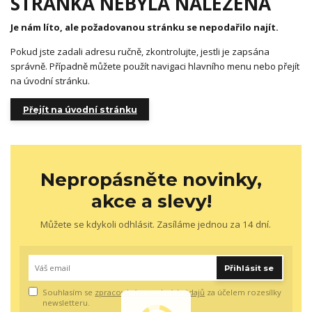
STRÁNKA NEBYLA NALEZENA
Je nám líto, ale požadovanou stránku se nepodařilo najít.
Pokud jste zadali adresu ručně, zkontrolujte, jestli je zapsána
správně. Případně můžete použít navigaci hlavního menu nebo přejít
na úvodní stránku.
Přejít na úvodní stránku
Nepropásněte novinky,
akce a slevy!
Můžete se kdykoli odhlásit. Zasíláme jednou za 14 dní.
Přihlásit se
Souhlasím se
zpracováním osobních údajů
za účelem rozesílky
newsletteru.