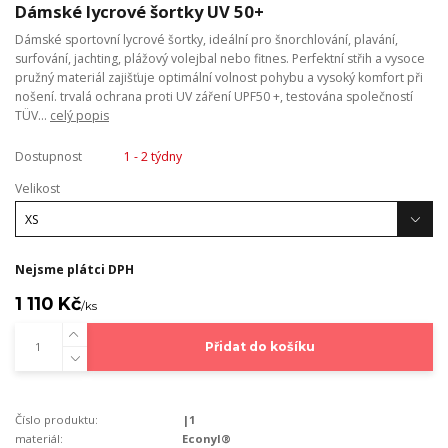
Dámské lycrové šortky UV 50+
Dámské sportovní lycrové šortky, ideální pro šnorchlování, plavání,
surfování, jachting, plážový volejbal nebo fitnes. Perfektní střih a vysoce
pružný materiál zajišťuje optimální volnost pohybu a vysoký komfort při
nošení. trvalá ochrana proti UV záření UPF50 +, testována společností
TÜV...
celý popis
Dostupnost
1 - 2 týdny
Velikost
Nejsme plátci DPH
1 110 Kč
/
ks
Přidat do košíku
Číslo produktu:
|1
materiál:
Econyl®