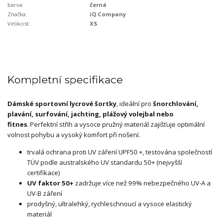
barva:
černá
Značka:
iQ Company
Velikost:
XS
Kompletní specifikace
Dámské sportovní lycrové šortky
, ideální pro
šnorchlování,
plavání, surfování, jachting,
plážový volejbal nebo
fitnes
. Perfektní střih a vysoce pružný materiál zajišťuje optimální
volnost pohybu a vysoký komfort při nošení.
trvalá ochrana proti UV záření UPF50 +, testována společností
TÜV podle australského UV standardu 50+ (nejvyšší
certifikace)
UV faktor 50+
zadržuje více než 99% nebezpečného UV-A a
UV-B záření
prodyšný, ultralehký, rychleschnoucí a vysoce elastický
materiál