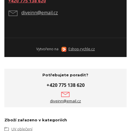
+420 775 138 620
diveinn@email.cz
Vytvořeno na
Eshop-rychle.cz
Potřebujete poradit?
+420 775 138 620
diveinn@email.cz
Zboží zařazeno v kategoriích
UV oblečení