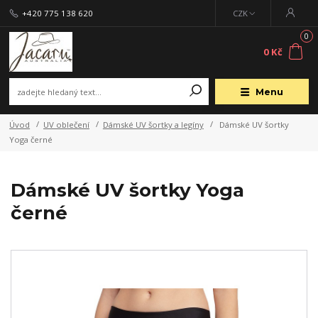
+420 775 138 620
CZK
0
0 Kč
Menu
Úvod
UV oblečení
Dámské UV šortky a legíny
Dámské UV šortky
Yoga černé
Dámské UV šortky Yoga
černé