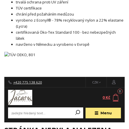
trvalá ochrana proti UV záření
TÜV certifikace
chrání před požaháním medůzou
vyrobeno z Econyl® - 78% recyklovaný nylon a 22% elastane
(Lycra)
certifikovaná Öko-Tex Standard 100 - bez nebezpečných
látek
navrženo v Německu a vyrobeno v Evropě
+420 775 138 620
CZK
0
0 Kč
Menu