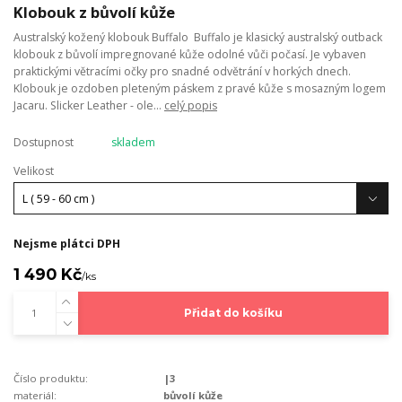
Klobouk z bůvolí kůže
Australský kožený klobouk Buffalo Buffalo je klasický australský outback
klobouk z bůvolí impregnované kůže odolné vůči počasí. Je vybaven
praktickými větracími očky pro snadné odvětrání v horkých dnech.
Klobouk je ozdoben pleteným páskem z pravé kůže s mosazným logem
Jacaru. Slicker Leather - ole...
celý popis
Dostupnost
skladem
Velikost
Nejsme plátci DPH
1 490 Kč
/
ks
Přidat do košíku
Číslo produktu:
|3
materiál:
bůvolí kůže