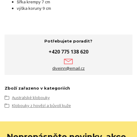
šířka krempy 7 cm
výška koruny 9 cm
Potřebujete poradit?
+420 775 138 620
diveinn@email.cz
Zboží zařazeno v kategoriích
Australské klobouky
Klobouky z hovězí a bůvolí kuže
Nepropásněte novinky, akce