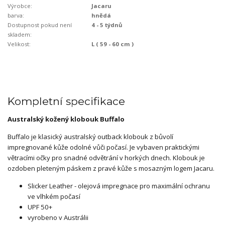
Výrobce:
Jacaru
barva:
hnědá
Dostupnost pokud není
4 - 5 týdnů
skladem:
Velikost:
L ( 59 - 60 cm )
Kompletní specifikace
Australský kožený klobouk Buffalo
Buffalo je klasický australský outback klobouk z bůvolí
impregnované kůže odolné vůči počasí. Je vybaven praktickými
větracími očky pro snadné odvětrání v horkých dnech. Klobouk je
ozdoben pleteným páskem z pravé kůže s mosazným logem Jacaru.
Slicker Leather - olejová impregnace pro maximální ochranu
ve vlhkém počasí
UPF 50+
vyrobeno v Austrálii