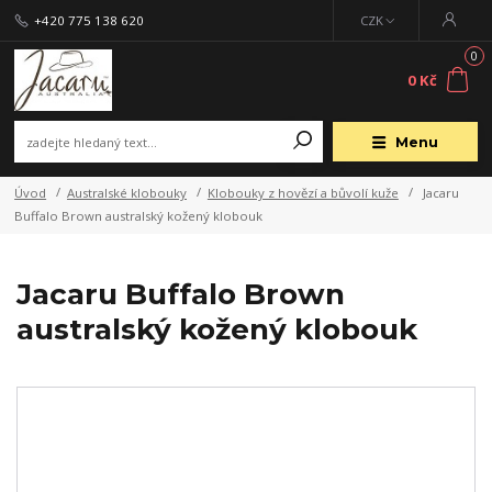
+420 775 138 620
CZK
0
0 Kč
Menu
Úvod
Australské klobouky
Klobouky z hovězí a bůvolí kuže
Jacaru
Buffalo Brown australský kožený klobouk
Jacaru Buffalo Brown
australský kožený klobouk