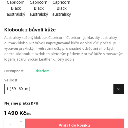
Klobouk z bůvolí kůže
Australský kožený klobouk Capricorn Capricorn je klasický australský
outback klobouk z bůvolí impregnované kůže odolné vůči počasí. Je
vybaven praktickými větracími očky pro snadné odvětrání v horkých
dnech. Klobouk je ozdoben pleteným páskem z pravé kůže s mosazným
logem Jacaru. Slicker Leather -...
celý popis
Dostupnost
skladem
Velikost
Nejsme plátci DPH
1 490 Kč
/
ks
Přidat do košíku