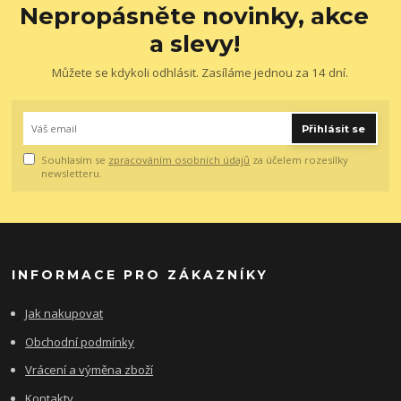
Nepropásněte novinky, akce
a slevy!
Můžete se kdykoli odhlásit. Zasíláme jednou za 14 dní.
Přihlásit se
Souhlasím se
zpracováním osobních údajů
za účelem rozesílky
newsletteru.
INFORMACE PRO ZÁKAZNÍKY
Jak nakupovat
Obchodní podmínky
Vrácení a výměna zboží
Kontakty