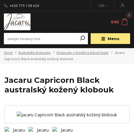
+420 775 138 620
CZK
0
0 Kč
Menu
Úvod
Australské klobouky
Klobouky z hovězí a bůvolí kuže
Jacaru
Capricorn Black australský kožený klobouk
Jacaru Capricorn Black
australský kožený klobouk