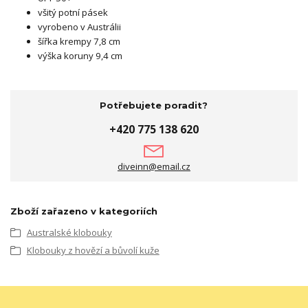
všitý potní pásek
vyrobeno v Austrálii
šířka krempy 7,8 cm
výška koruny 9,4 cm
Potřebujete poradit?
+420 775 138 620
diveinn@email.cz
Zboží zařazeno v kategoriích
Australské klobouky
Klobouky z hovězí a bůvolí kuže