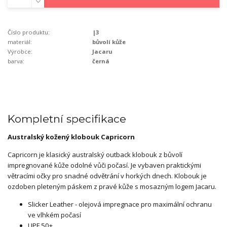
Číslo produktu:
|3
materiál:
bůvolí kůže
Výrobce:
Jacaru
barva:
černá
Kompletní specifikace
Australský kožený klobouk Capricorn
Capricorn je klasický australský outback klobouk z bůvolí
impregnované kůže odolné vůči počasí. Je vybaven praktickými
větracími očky pro snadné odvětrání v horkých dnech. Klobouk je
ozdoben pleteným páskem z pravé kůže s mosazným logem Jacaru.
Slicker Leather - olejová impregnace pro maximální ochranu
ve vlhkém počasí
UPF 50+