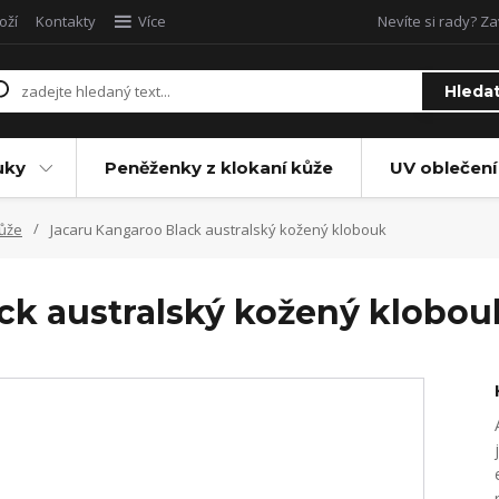
oží
Kontakty
Více
Nevíte si rady? Za
Hleda
uky
Peněženky z klokaní kůže
UV oblečení
kůže
Jacaru Kangaroo Black australský kožený klobouk
ck australský kožený klobou