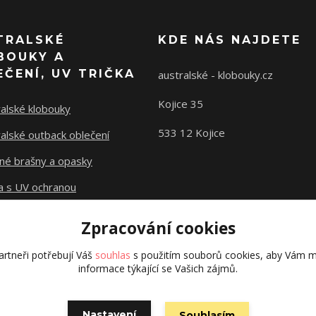
TRALSKÉ
KDE NÁS NAJDETE
BOUKY A
EČENÍ, UV TRIČKA
australské - klobouky.cz
Kojice 35
alské klobouky
533 12 Kojice
alské outback oblečení
né brašny a opasky
a s UV ochranou
Zpracování cookies
rtneři potřebují Váš
souhlas
s použitím souborů cookies, aby Vám m
informace týkající se Vašich zájmů.
Vytvořeno na
Nastavení
Eshop-rychle.cz
Souhlasím