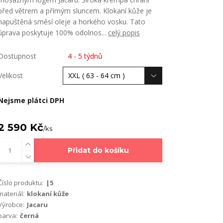
před větrem a přímým sluncem. Klokaní kůže je
napuštěná směsí oleje a horkého vosku. Tato
úprava poskytuje 100% odolnos...
celý popis
Dostupnost
4 - 5 týdnů
Velikost
Nejsme plátci DPH
2 590 Kč
/
ks
Přidat do košíku
Číslo produktu:
|5
materiál:
klokaní kůže
Výrobce:
Jacaru
barva:
černá