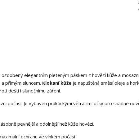
ouk ozdobený elegantním pleteným páskem z hovězí kůže a mosaz
m a přímým sluncem.
Klokaní kůže
je napuštěná směsí oleje a hor
ti dešti i slunečnímu záření.
zni počasí. Je vybaven praktickými větracími očky pro snadné odvě
anásobně pevnější a odolnější než kůže hovězí.
 maximální ochranu ve vlhkém počasí