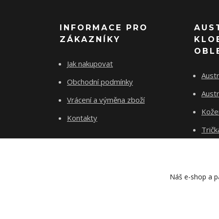
INFORMACE PRO
AUS
ZÁKAZNÍKY
KLO
OBL
Jak nakupovat
Austr
Obchodní podmínky
Austr
Vrácení a výměna zboží
Kože
Kontakty
Tričk
Náš e-shop a pa