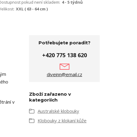
Dostupnost pokud není skladem:
4 - 5 týdnů
Velikost:
XXL ( 63 - 64 cm )
Potřebujete poradit?
+420 775 138 620
ným
diveinn@email.cz
kého
Zboží zařazeno v
kategoriích
trání v
Australské klobouky
Klobouky z klokaní kůže