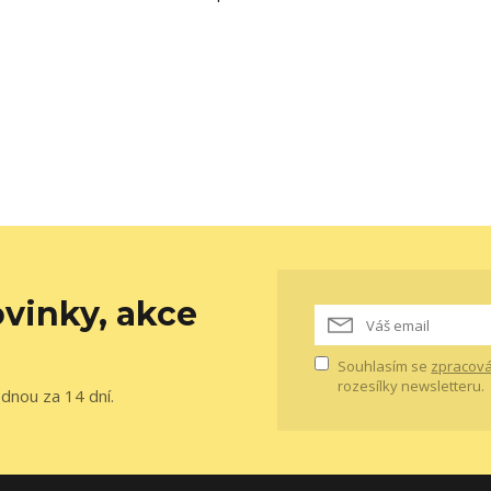
vinky, akce
Souhlasím se
zpracová
rozesílky newsletteru.
ednou za 14 dní.