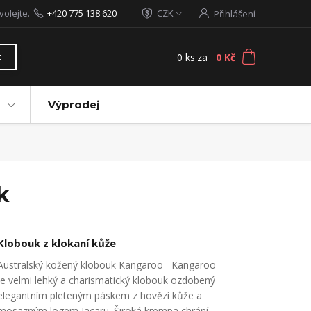
volejte.
+420 775 138 620
CZK
Přihlášení
0
ks
za
0 Kč
t
Výprodej
k
Klobouk z klokaní kůže
Australský kožený klobouk Kangaroo Kangaroo
je velmi lehký a charismatický klobouk ozdobený
elegantním pleteným páskem z hovězí kůže a
mosazným logem Jacaru. Široká krempa chrání