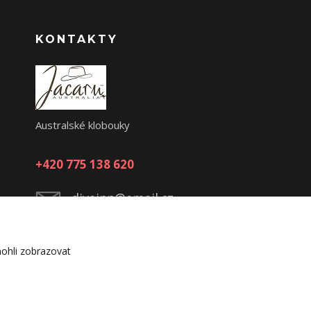
KONTAKTY
Australské klobouky
+420 775 138 620
diveinn@email.cz
ohli zobrazovat