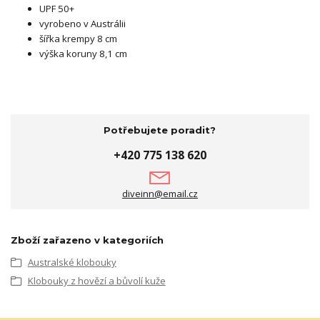
UPF 50+
vyrobeno v Austrálii
šířka krempy 8 cm
výška koruny 8,1 cm
Potřebujete poradit?
+420 775 138 620
diveinn@email.cz
Zboží zařazeno v kategoriích
Australské klobouky
Klobouky z hovězí a bůvolí kuže