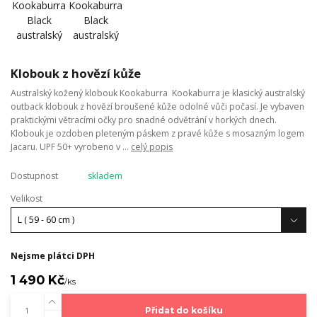
Klobouk z hovězí kůže
Australský kožený klobouk Kookaburra Kookaburra je klasický australský
outback klobouk z hovězí broušené kůže odolné vůči počasí. Je vybaven
praktickými větracími očky pro snadné odvětrání v horkých dnech.
Klobouk je ozdoben pleteným páskem z pravé kůže s mosazným logem
Jacaru. UPF 50+ vyrobeno v ...
celý popis
Dostupnost
skladem
Velikost
Nejsme plátci DPH
1 490 Kč
/
ks
Přidat do košíku