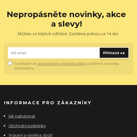
Nepropásněte novinky, akce
a slevy!
Můžete se kdykoli odhlásit. Zasíláme jednou za 14 dní.
Přihlásit se
Souhlasím se
zpracováním osobních údajů
za účelem rozesílky
newsletteru.
INFORMACE PRO ZÁKAZNÍKY
Jak nakupovat
Obchodní podmínky
Vrácení a výměna zboží