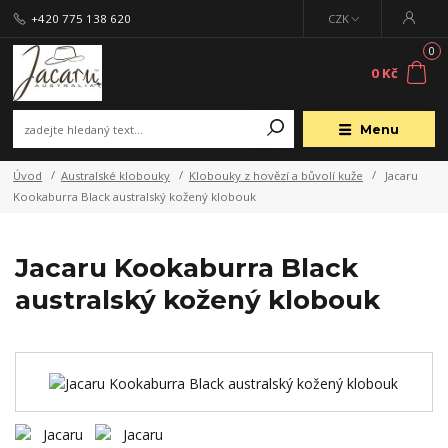
+420 775 138 620
CZK
0
0 Kč
Menu
Úvod
Australské klobouky
Klobouky z hovězí a bůvolí kuže
Jacaru
Kookaburra Black australský kožený klobouk
Jacaru Kookaburra Black
australský kožený klobouk