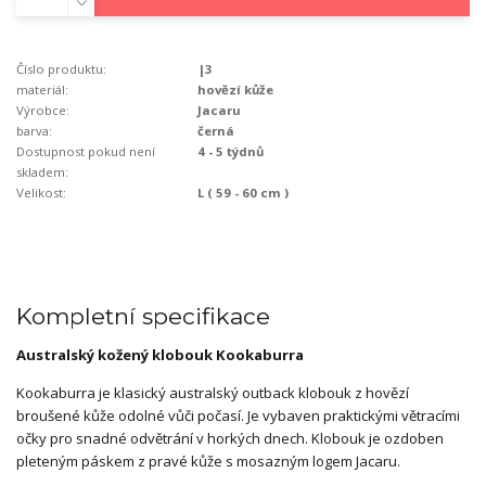
Číslo produktu:
|3
materiál:
hovězí kůže
Výrobce:
Jacaru
barva:
černá
Dostupnost pokud není
4 - 5 týdnů
skladem:
Velikost:
L ( 59 - 60 cm )
Kompletní specifikace
Australský kožený klobouk Kookaburra
Kookaburra je klasický australský outback klobouk z hovězí
broušené kůže odolné vůči počasí. Je vybaven praktickými větracími
očky pro snadné odvětrání v horkých dnech. Klobouk je ozdoben
pleteným páskem z pravé kůže s mosazným logem Jacaru.