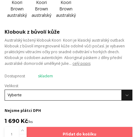
Klobouk z bůvolí kůže
Australský kožený klobouk Koori Koori je klasický australský outback
klobouk z bůvolí impregnované kůže odolné vůči počasí. Je vybaven
praktickými větracími očky pro snadné odvětrání v horkých dnech.
Klobouk je ozdoben autentickým Aboriginal páskem z dílny přední
australské domorodé umělkyně Julie...
celý popis
Dostupnost
skladem
Velikost
Nejsme plátci DPH
1 690 Kč
/
ks
Přidat do košíku