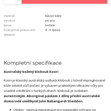
materiál:
bůvolí kůže
Výrobce:
Jacaru
barva:
hnědá
Dostupnost pokud není
4 - 5 týdnů
skladem:
Kompletní specifikace
Australský kožený klobouk Koori
Koori je klasický australský outback klobouk z bůvolí impregnované
kůže odolné vůči počasí. Je vybaven praktickými větracími očky pro
snadné odvětrání v horkých dnech. Klobouk je ozdoben
autentickým Aboriginal páskem z dílny přední australské
domorodé umělkyně Julie Nabangardi Sheddon
.
Oilskin - olejová impregnace pro maximální ochranu ve