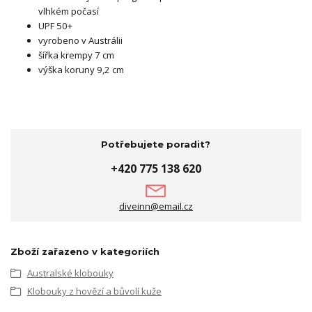
vlhkém počasí
UPF 50+
vyrobeno v Austrálii
šířka krempy 7 cm
výška koruny 9,2 cm
Potřebujete poradit?
+420 775 138 620
diveinn@email.cz
Zboží zařazeno v kategoriích
Australské klobouky
Klobouky z hovězí a bůvolí kuže