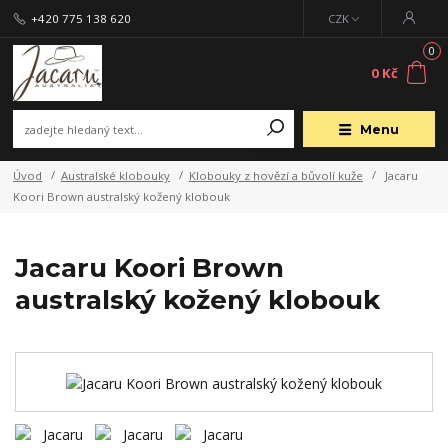
+420 775 138 620
CZK
0
0 Kč
Menu
Úvod
Australské klobouky
Klobouky z hovězí a bůvolí kuže
Jacaru
Koori Brown australský kožený klobouk
Jacaru Koori Brown
australský kožený klobouk