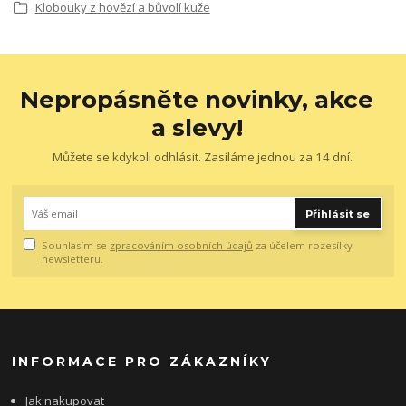
Klobouky z hovězí a bůvolí kuže
Nepropásněte novinky, akce
a slevy!
Můžete se kdykoli odhlásit. Zasíláme jednou za 14 dní.
Přihlásit se
Souhlasím se
zpracováním osobních údajů
za účelem rozesílky
newsletteru.
INFORMACE PRO ZÁKAZNÍKY
Jak nakupovat