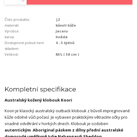
Číslo produktu:
|2
materiál:
bůvolí kůže
Výrobce:
Jacaru
barva:
hnědá
Dostupnost pokud není
4 - 5 týdnů
skladem:
Velikost:
M/L ( 58 cm )
Kompletní specifikace
Australský kožený klobouk Koori
Koori je klasický australský outback klobouk z bůvolí impregnované
kůže odolné vůči počasí. Je vybaven praktickými větracími očky pro
snadné odvětrání v horkých dnech. Klobouk je ozdoben
autentickým Aboriginal páskem z dílny přední australské
domorodé umělkyně Julie Nabangardi Sheddon
.