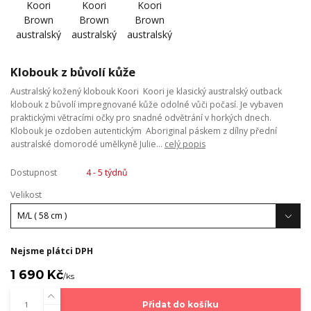
Klobouk z bůvolí kůže
Australský kožený klobouk Koori Koori je klasický australský outback
klobouk z bůvolí impregnované kůže odolné vůči počasí. Je vybaven
praktickými větracími očky pro snadné odvětrání v horkých dnech.
Klobouk je ozdoben autentickým Aboriginal páskem z dílny přední
australské domorodé umělkyně Julie...
celý popis
Dostupnost
4 - 5 týdnů
Velikost
Nejsme plátci DPH
1 690 Kč
/
ks
Přidat do košíku