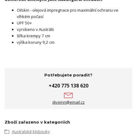
Oilskin - olejová impregnace pro maximální ochranu ve
vlhkém počasí
UPF 50+
vyrobeno v Austrálii
šířka krempy 7 cm
výška koruny 9,2 cm
Potřebujete poradit?
+420 775 138 620
diveinn@email.cz
Zboží zařazeno v kategoriích
Australské klobouky