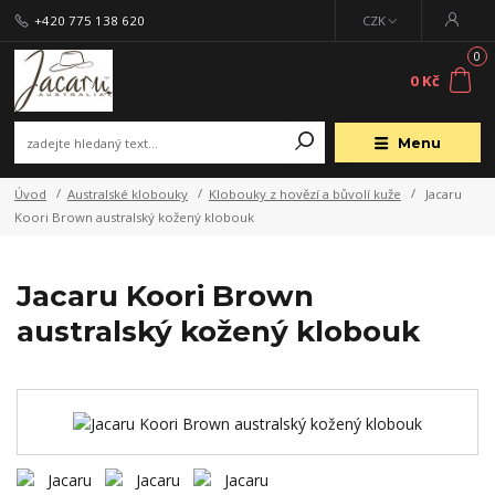
+420 775 138 620
CZK
0
0 Kč
Menu
Úvod
Australské klobouky
Klobouky z hovězí a bůvolí kuže
Jacaru
Koori Brown australský kožený klobouk
Jacaru Koori Brown
australský kožený klobouk