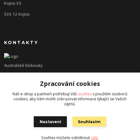
Kojice 35
533 12 Kojice
KONTAKTY
Australské klobouky
+420 775 138 620
Zpracování cookies
diveinn@email.cz
Náš e-shop a partneři potřebují Váš
souhlas
s použitím souborů
cookies, aby Vám mohli zobrazovat informace týkající se Vašich
zájmů.
Nastavení
Souhlasím
Vytvořeno na
Eshop-rychle.cz
Souhlas můžete odmítnout
zde
.