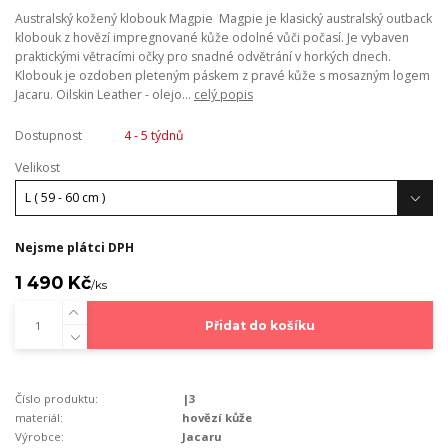
Australský kožený klobouk Magpie Magpie je klasický australský outback
klobouk z hovězí impregnované kůže odolné vůči počasí. Je vybaven
praktickými větracími očky pro snadné odvětrání v horkých dnech.
Klobouk je ozdoben pleteným páskem z pravé kůže s mosazným logem
Jacaru. Oilskin Leather - olejo...
celý popis
Dostupnost
4 - 5 týdnů
Velikost
Nejsme plátci DPH
1 490 Kč
/
ks
Přidat do košíku
Číslo produktu:
|3
materiál:
hovězí kůže
Výrobce:
Jacaru