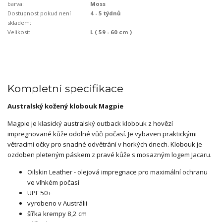
barva:
Moss
Dostupnost pokud není
4 - 5 týdnů
skladem:
Velikost:
L ( 59 - 60 cm )
Kompletní specifikace
Australský kožený klobouk Magpie
Magpie je klasický australský outback klobouk z hovězí
impregnované kůže odolné vůči počasí. Je vybaven praktickými
větracími očky pro snadné odvětrání v horkých dnech. Klobouk je
ozdoben pleteným páskem z pravé kůže s mosazným logem Jacaru.
Oilskin Leather - olejová impregnace pro maximální ochranu
ve vlhkém počasí
UPF 50+
vyrobeno v Austrálii
šířka krempy 8,2 cm