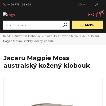
+420 775 138 620
CZK
0
0 Kč
Menu
Úvod
Australské klobouky
Klobouky z hovězí a bůvolí kuže
Jacaru
Magpie Moss australský kožený klobouk
Jacaru Magpie Moss
australský kožený klobouk