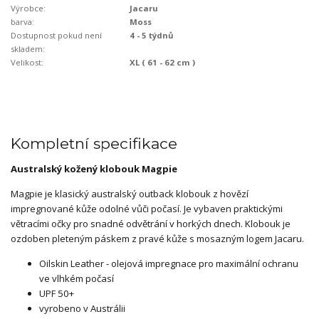
Výrobce:
Jacaru
barva:
Moss
Dostupnost pokud není
4 - 5 týdnů
skladem:
Velikost:
XL ( 61 - 62 cm )
Kompletní specifikace
Australský kožený klobouk Magpie
Magpie je klasický australský outback klobouk z hovězí
impregnované kůže odolné vůči počasí. Je vybaven praktickými
větracími očky pro snadné odvětrání v horkých dnech. Klobouk je
ozdoben pleteným páskem z pravé kůže s mosazným logem Jacaru.
Oilskin Leather - olejová impregnace pro maximální ochranu
ve vlhkém počasí
UPF 50+
vyrobeno v Austrálii