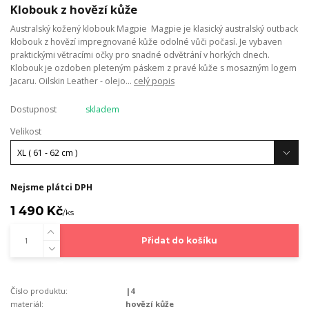
Klobouk z hovězí kůže
Australský kožený klobouk Magpie Magpie je klasický australský outback
klobouk z hovězí impregnované kůže odolné vůči počasí. Je vybaven
praktickými větracími očky pro snadné odvětrání v horkých dnech.
Klobouk je ozdoben pleteným páskem z pravé kůže s mosazným logem
Jacaru. Oilskin Leather - olejo...
celý popis
Dostupnost
skladem
Velikost
Nejsme plátci DPH
1 490 Kč
/
ks
Přidat do košíku
Číslo produktu:
|4
materiál:
hovězí kůže