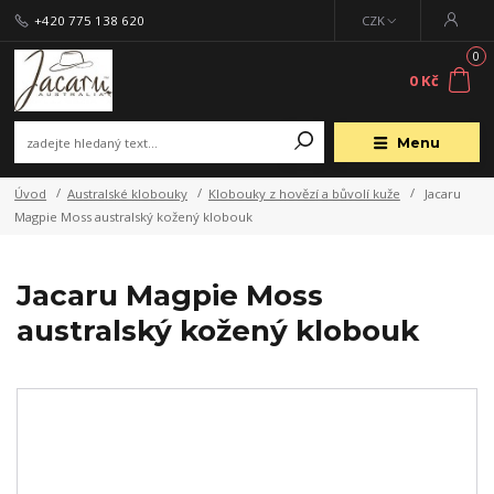
+420 775 138 620
CZK
0
0 Kč
Menu
Úvod
Australské klobouky
Klobouky z hovězí a bůvolí kuže
Jacaru
Magpie Moss australský kožený klobouk
Jacaru Magpie Moss
australský kožený klobouk