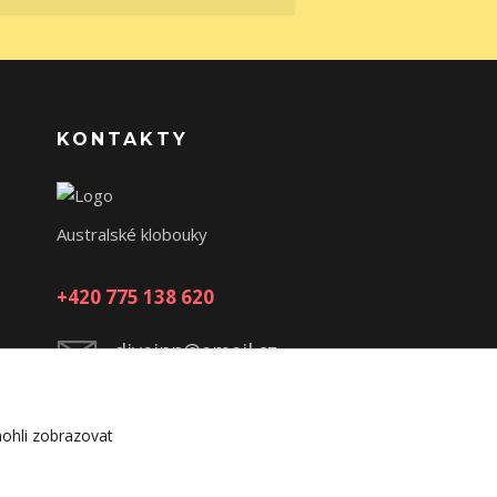
KONTAKTY
Australské klobouky
+420 775 138 620
diveinn@email.cz
ohli zobrazovat