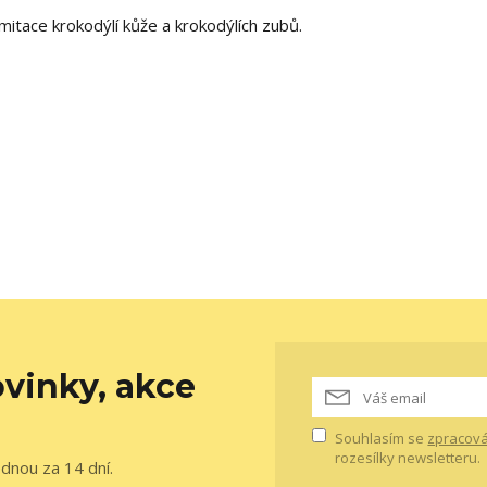
itace krokodýlí kůže a krokodýlích zubů.
vinky, akce
Souhlasím se
zpracová
rozesílky newsletteru.
ednou za 14 dní.