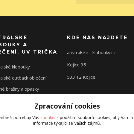
TRALSKÉ
KDE NÁS NAJDETE
BOUKY A
EČENÍ, UV TRIČKA
australské - klobouky.cz
Kojice 35
alské klobouky
533 12 Kojice
alské outback oblečení
né brašny a opasky
a s UV ochranou
Zpracování cookies
rtneři potřebují Váš
souhlas
s použitím souborů cookies, aby Vám m
informace týkající se Vašich zájmů.