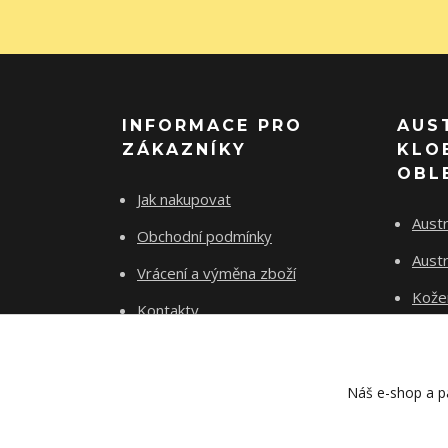
INFORMACE PRO
AUS
ZÁKAZNÍKY
KLO
OBL
Jak nakupovat
Austr
Obchodní podmínky
Austr
Vrácení a výměna zboží
Kože
Kontakty
Tričk
Náš e-shop a pa