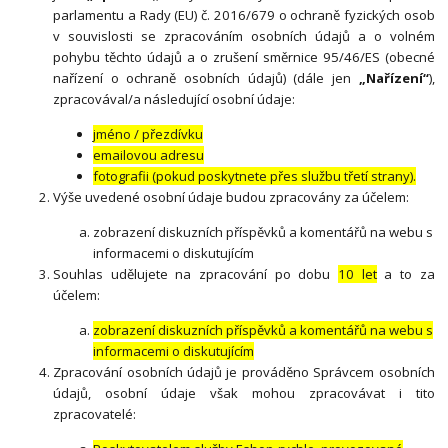
parlamentu a Rady (EU) č. 2016/679 o ochraně fyzických osob
v souvislosti se zpracováním osobních údajů a o volném
pohybu těchto údajů a o zrušení směrnice 95/46/ES (obecné
nařízení o ochraně osobních údajů) (dále jen
„Nařízení“
),
zpracovával/a následující osobní údaje:
jméno / přezdívku
emailovou adresu
fotografii (pokud poskytnete přes službu třetí strany).
Výše uvedené osobní údaje budou zpracovány za účelem:
zobrazení diskuzních příspěvků a komentářů na webu s
informacemi o diskutujícím
Souhlas udělujete na zpracování po dobu
10 let
a to za
účelem:
zobrazení diskuzních příspěvků a komentářů na webu s
informacemi o diskutujícím
Zpracování osobních údajů je prováděno Správcem osobních
údajů, osobní údaje však mohou zpracovávat i tito
zpracovatelé: