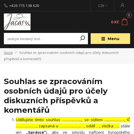
+420 775 138 620
CZK
0
0 Kč
Menu
Úvod
Souhlas se zpracováním osobních údajů pro účely diskuzních
příspěvků a komentářů
Souhlas se zpracováním
osobních údajů pro účely
diskuzních příspěvků a
komentářů
Udělujete tímto souhlas ……………..., se sídlem ………………, IČ
………………., zapsaná u ………………… , oddíl …, vložka …..
(dále
jen
„Správce“
), aby ve smyslu nařízení Evropského