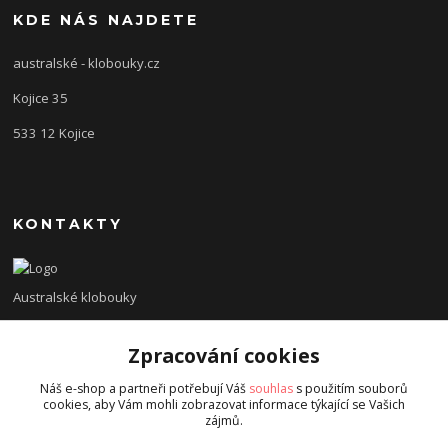
KDE NÁS NAJDETE
australské - klobouky.cz
Kojice 35
533 12 Kojice
KONTAKTY
Australské klobouky
+420 775 138 620
Zpracování cookies
diveinn@email.cz
Náš e-shop a partneři potřebují Váš
souhlas
s použitím souborů
cookies, aby Vám mohli zobrazovat informace týkající se Vašich
zájmů.