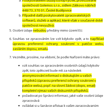
Poskytovatelem služby Eshop-rychle, provozované
společností Golemos s.r.o., sídlem Zátkovo nábřeží
448/73, 370 01, České Budějovice
Případně další poskytovatelé zpracovatelských
softwarů, služeb a aplikací, které však v současné době
společnost nevyužívá.
Osobní údaje
nebudou
předány mimo území EU.
Souhlas se zpracováním lze vzít kdykoliv zpět, a to
například
úpravou preferencí ochrany soukromí v patičce webu,
zasláním dopisu, emailu
.
Vezměte, prosíme, na vědomí, že podle Nařízení máte právo:
vzít souhlas se zpracováním osobních údajů kdykoliv
zpět, toto zpětvzetí bude mít za následek
anonymizování informací o diskutujícím u vašich
příspěvků (úpravou preferencí ochrany soukromí v
patičce webu), popř. na slovní žádost (dopis, email)
kompletní výmaz vašich diskuzních příspěvků.
požadovat po Správci informaci, jaké vaše osobní údaje
zpracovává
vyžádat si u Správce přístup k vašim zpracovávaným