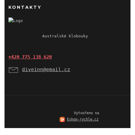
KONTAKTY
              Australské klobouky

+420 775 138 620
diveinn@email.cz
                  Vytvořeno na

Eshop-rychle.cz