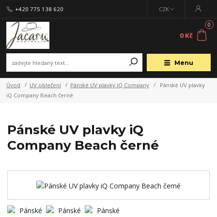
+420 775 138 620
CZK
0
0 Kč
Menu
Úvod
UV oblečení
Pánské UV plavky iQ Company
Pánské UV plavky
iQ Company Beach černé
Pánské UV plavky iQ
Company Beach černé