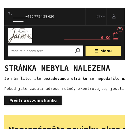
              +420 775 138 620

          CZK

0

                0 Kč
Menu
STRÁNKA NEBYLA NALEZENA
Je nám líto, ale požadovanou stránku se nepodařilo naj
Pokud jste zadali adresu ručně, zkontrolujte, jestli j
Přejít na úvodní stránku