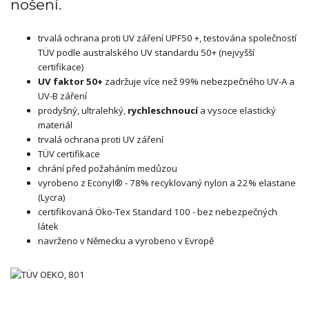
nošení.
trvalá ochrana proti UV záření UPF50 +, testována společností
TÜV podle australského UV standardu 50+ (nejvyšší
certifikace)
UV faktor 50+
zadržuje více než 99% nebezpečného UV-A a
UV-B záření
prodyšný, ultralehký,
rychleschnoucí
a vysoce elastický
materiál
trvalá ochrana proti UV záření
TÜV certifikace
chrání před požaháním medůzou
vyrobeno z Econyl® - 78% recyklovaný nylon a 22% elastane
(Lycra)
certifikovaná Öko-Tex Standard 100 - bez nebezpečných
látek
navrženo v Německu a vyrobeno v Evropě