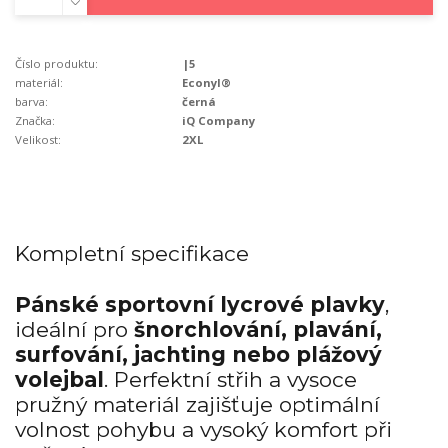
Číslo produktu:
|5
materiál:
Econyl®
barva:
černá
Značka:
iQ Company
Velikost:
2XL
Kompletní specifikace
Pánské sportovní lycrové plavky
,
ideální pro
šnorchlování, plavání,
surfování, jachting nebo
plážový
volejbal
. Perfektní střih a vysoce
pružný materiál zajišťuje optimální
volnost pohybu a vysoký komfort při