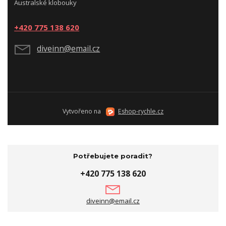
Australské klobouky
+420 775 138 620
diveinn@email.cz
Vytvořeno na
Eshop-rychle.cz
Potřebujete poradit?
+420 775 138 620
diveinn@email.cz