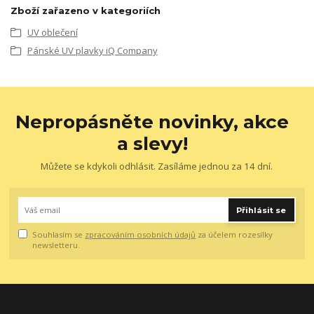
Zboží zařazeno v kategoriích
UV oblečení
Pánské UV plavky iQ Company
Nepropásněte novinky, akce
a slevy!
Můžete se kdykoli odhlásit. Zasíláme jednou za 14 dní.
Přihlásit se
Souhlasím se
zpracováním osobních údajů
za účelem rozesílky
newsletteru.