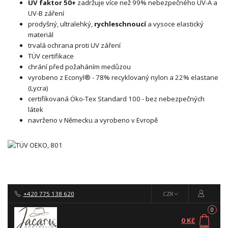
UV faktor 50+
zadržuje více než 99% nebezpečného UV-A a
UV-B záření
prodyšný, ultralehký,
rychleschnoucí
a vysoce elastický
materiál
trvalá ochrana proti UV záření
TÜV certifikace
chrání před požaháním medůzou
vyrobeno z Econyl® - 78% recyklovaný nylon a 22% elastane
(Lycra)
certifikovaná Öko-Tex Standard 100 - bez nebezpečných
látek
navrženo v Německu a vyrobeno v Evropě
+420 775 138 620
CZK
0
0 Kč