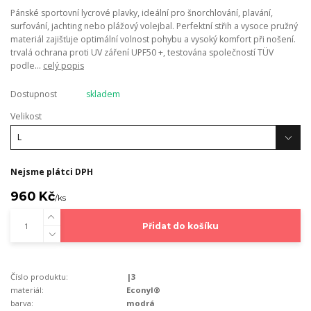
Pánské sportovní lycrové plavky, ideální pro šnorchlování, plavání,
surfování, jachting nebo plážový volejbal. Perfektní střih a vysoce pružný
materiál zajišťuje optimální volnost pohybu a vysoký komfort při nošení.
trvalá ochrana proti UV záření UPF50 +, testována společností TÜV
podle...
celý popis
Dostupnost
skladem
Velikost
Nejsme plátci DPH
960 Kč
/
ks
Přidat do košíku
Číslo produktu:
|3
materiál:
Econyl®
barva:
modrá