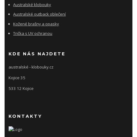
Australské klobouky
Australské outback oblečení
Kožené brašny a opasky
Trička s UV ochranou
KDE NÁS NAJDETE
australské - klobouky.cz
Kojice 35
533 12 Kojice
KONTAKTY