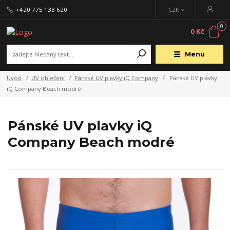
+420 775 138 620
CZK
0
0 Kč
Menu
Úvod
UV oblečení
Pánské UV plavky iQ Company
Pánské UV plavky
iQ Company Beach modré
Pánské UV plavky iQ
Company Beach modré