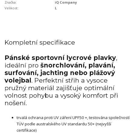
Značka:
iQ Company
Velikost:
L
Kompletní specifikace
Pánské sportovní lycrové plavky
,
ideální pro
šnorchlování, plavání,
surfování, jachting nebo
plážový
volejbal
. Perfektní střih a vysoce
pružný materiál zajišťuje optimální
volnost pohybu a vysoký komfort při
nošení.
trvalá ochrana proti UV záření UPF50 +, testována společností
TÜV podle australského UV standardu 50+ (nejvyšší
certifikace)