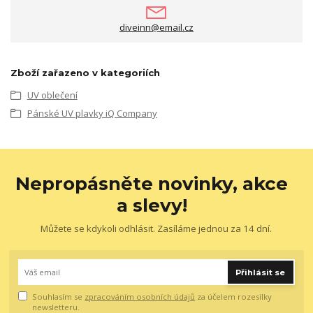
diveinn@email.cz
Zboží zařazeno v kategoriích
UV oblečení
Pánské UV plavky iQ Company
Nepropásněte novinky, akce
a slevy!
Můžete se kdykoli odhlásit. Zasíláme jednou za 14 dní.
Přihlásit se
Souhlasím se
zpracováním osobních údajů
za účelem rozesílky
newsletteru.