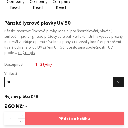
Pánské lycrové plavky UV 50+
Pánské sportovní lycrové plavky, ideální pro šnorchlování, plavání,
surfování, jachting nebo plážový volejbal. Perfektní střih a vysoce pružný
materiál zajišťuje optimální volnost pohybu a vysoký komfort při nošení.
trvalá ochrana proti UV záření UPF50 +, testována společností TÜV
podle...
celý popis
Dostupnost
1 - 2 týdny
Velikost
Nejsme plátci DPH
960 Kč
/
ks
Přidat do košíku