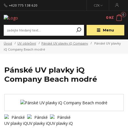
+420 775 138 620
CZK
0
0 Kč
Menu
Úvod
UV oblečení
Pánské UV plavky iQ Company
Pánské UV plavky
iQ Company Beach modré
Pánské UV plavky iQ
Company Beach modré