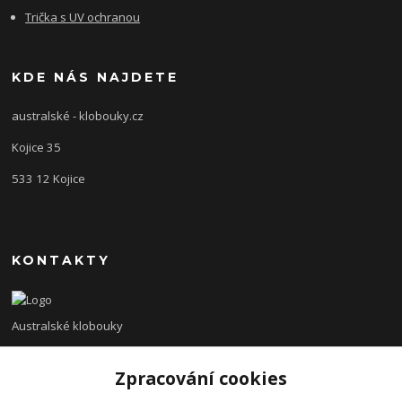
Trička s UV ochranou
KDE NÁS NAJDETE
australské - klobouky.cz
Kojice 35
533 12 Kojice
KONTAKTY
Australské klobouky
+420 775 138 620
Zpracování cookies
Zpracování cookies