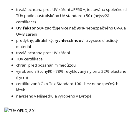
trvalá ochrana proti UV záření UPF50 +, testována společností
TÜV podle australského UV standardu 50+ (nejvyšší
certifikace)
UV faktor 50+
zadržuje více než 99% nebezpečného UV-A a
UV-B záření
prodyšný, ultralehký,
rychleschnoucí
a vysoce elastický
materiál
trvalá ochrana proti UV záření
TÜV certifikace
chrání před požaháním medůzou
vyrobeno z Econyl® - 78% recyklovaný nylon a 22% elastane
(Lycra)
certifikovaná Öko-Tex Standard 100 - bez nebezpečných
látek
navrženo v Německu a vyrobeno v Evropě