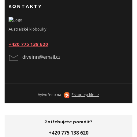
KONTAKTY
Australské klobouky
+420 775 138 620
diveinn@email.cz
Vytvořeno na
Eshop-rychle.cz
Potřebujete poradit?
+420 775 138 620