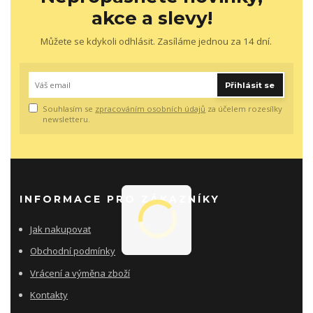
akce a slevy!
Můžete se kdykoli odhlásit. Zasíláme jednou za 14 dní.
Přihlásit se
Souhlasím se
zpracováním osobních údajů
za účelem rozesílky
newsletteru.
INFORMACE PRO ZÁKAZNÍKY
Jak nakupovat
Obchodní podmínky
Vrácení a výměna zboží
Kontakty