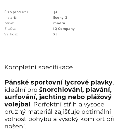
Číslo produktu:
|4
materiál:
Econyl®
barva:
modrá
Značka:
iQ Company
Velikost:
XL
Kompletní specifikace
Pánské sportovní lycrové plavky
,
ideální pro
šnorchlování, plavání,
surfování, jachting nebo
plážový
volejbal
. Perfektní střih a vysoce
pružný materiál zajišťuje optimální
volnost pohybu a vysoký komfort při
nošení.