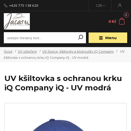
+420 775 138 620
CZK
0
0 Kč
Menu
Úvod
UV oblečení
UV čepice, kšiltovky a kloboučky iQ Company
UV
kšiltovka s ochranou krku iQ Company iQ - UV modrá
UV kšiltovka s ochranou krku
iQ Company iQ - UV modrá