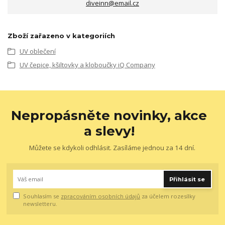
diveinn@email.cz
Zboží zařazeno v kategoriích
UV oblečení
UV čepice, kšiltovky a kloboučky iQ Company
Nepropásněte novinky, akce
a slevy!
Můžete se kdykoli odhlásit. Zasíláme jednou za 14 dní.
Přihlásit se
Souhlasím se
zpracováním osobních údajů
za účelem rozesílky
newsletteru.