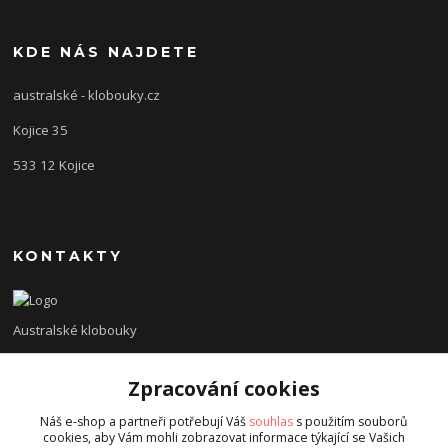
KDE NÁS NAJDETE
australské - klobouky.cz
Kojice 35
533 12 Kojice
KONTAKTY
Australské klobouky
+420 775 138 620
Zpracování cookies
diveinn@email.cz
Náš e-shop a partneři potřebují Váš
souhlas
s použitím souborů
cookies, aby Vám mohli zobrazovat informace týkající se Vašich