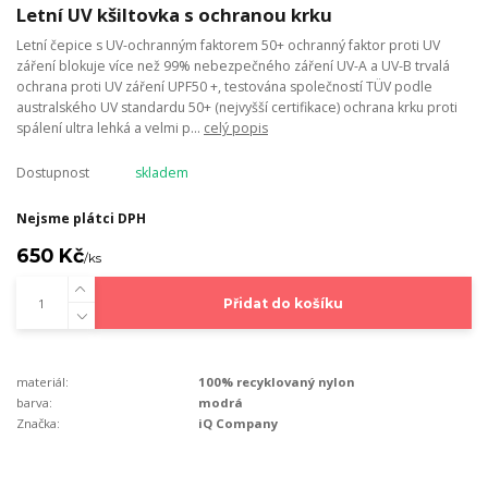
Letní UV kšiltovka s ochranou krku
Letní čepice s UV-ochranným faktorem 50+ ochranný faktor proti UV
záření blokuje více než 99% nebezpečného záření UV-A a UV-B trvalá
ochrana proti UV záření UPF50 +, testována společností TÜV podle
australského UV standardu 50+ (nejvyšší certifikace) ochrana krku proti
spálení ultra lehká a velmi p...
celý popis
Dostupnost
skladem
Nejsme plátci DPH
650 Kč
/
ks
Přidat do košíku
materiál:
100% recyklovaný nylon
barva:
modrá
Značka:
iQ Company